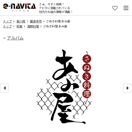
さぁ、今すぐ検索！
ナビタに掲載されている
地元のお店の情報が満載！
トップ
香川県
観音寺市
さぬき料理 あみ屋
トップ
和食
海鮮料理
さぬき料理 あみ屋
アルバム