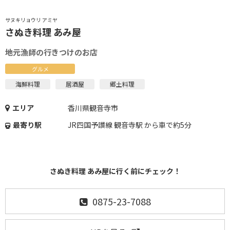
サヌキリョウリ アミヤ
さぬき料理 あみ屋
地元漁師の行きつけのお店
グルメ
海鮮料理
居酒屋
郷土料理
エリア
香川県観音寺市
最寄り駅
JR四国予讃線 観音寺駅 から車で約5分
さぬき料理 あみ屋に行く前にチェック！
0875-23-7088