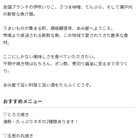
全国ブランドの伊吹いりこ、さつま味噌、てんぷら、そして瀬戸内
の新鮮な魚介類。
うまいものが集まる町、讃岐観音寺、あみ屋へようこそ。
市場より直送される新鮮な魚、この地域で愛されてきた数多な食
材。
ここにしかない美味しさを食べていただきたい。
干物や焼き物はもちろん、ポン酢、煮切り醤油に至るまで手づく
り。
あみ屋で旨い料理と旨い酒をたらふくどうぞ。
おすすめメニュー
▽とろろ焼き
海鮮・たっぷりネギの2種類あります！
▽玉葱の丸焼き