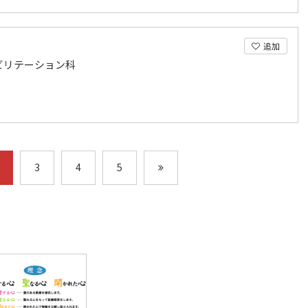
追加
ビリテーション科
3
4
5