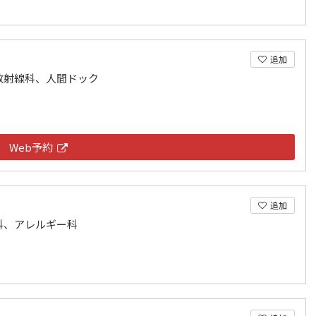
追加
放射線科、人間ドック
Web予約
追加
科、アレルギー科