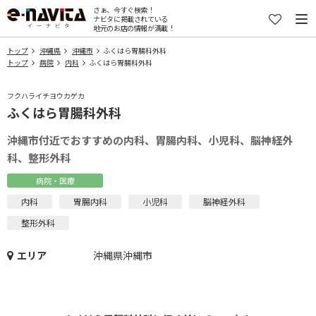
さぁ、今すぐ検索！
ナビタに掲載されている
地元のお店の情報が満載！
トップ
沖縄県
沖縄市
ふくはら胃腸科外科
トップ
病院
内科
ふくはら胃腸科外科
フクハライチヨウカゲカ
ふくはら胃腸科外科
沖縄市付近でおすすめの内科、胃腸内科、小児科、脳神経外
科、整形外科
病院・医療
内科
胃腸内科
小児科
脳神経外科
整形外科
エリア
沖縄県沖縄市