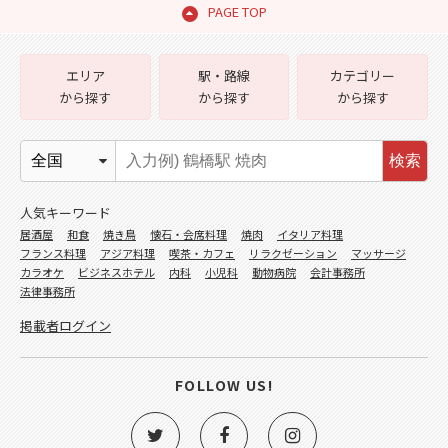
PAGE TOP
エリア
駅・路線
カテゴリー
から探す
から探す
から探す
検索
人気キーワード
居酒屋
和食
焼き鳥
懐石・会席料理
焼肉
イタリア料理
フランス料理
アジア料理
喫茶・カフェ
リラクゼーション
マッサージ
カラオケ
ビジネスホテル
内科
小児科
動物病院
会計事務所
法律事務所
掲載者ログイン
FOLLOW US!