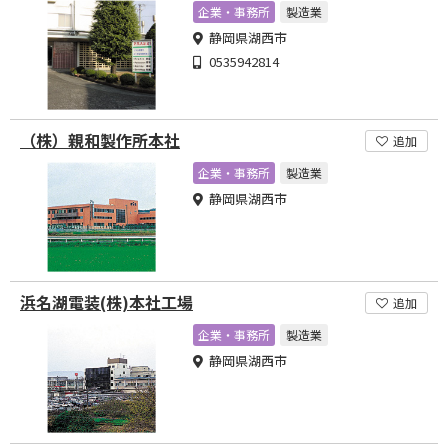
企業・事務所
製造業
静岡県湖西市
0535942814
（株）親和製作所本社
追加
企業・事務所
製造業
静岡県湖西市
浜名湖電装(株)本社工場
追加
企業・事務所
製造業
静岡県湖西市