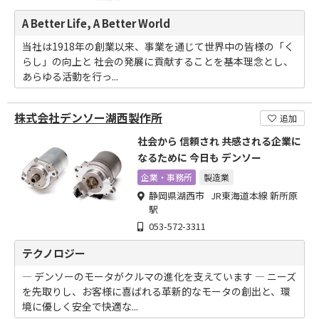
A Better Life, A Better World
当社は1918年の創業以来、事業を通じて世界中の皆様の「く
らし」の向上と 社会の発展に貢献することを基本理念とし、
あらゆる活動を行っ...
株式会社デンソー湖西製作所
追加
社会から 信頼され 共感される企業に
なるために 今日も デンソー
企業・事務所
製造業
静岡県湖西市 JR東海道本線 新所原
駅
053-572-3311
テクノロジー
― デンソーのモータがクルマの進化を支えています ― ニーズ
を先取りし、お客様に喜ばれる革新的なモータの創出と、環
境に優しく安全で快適な...