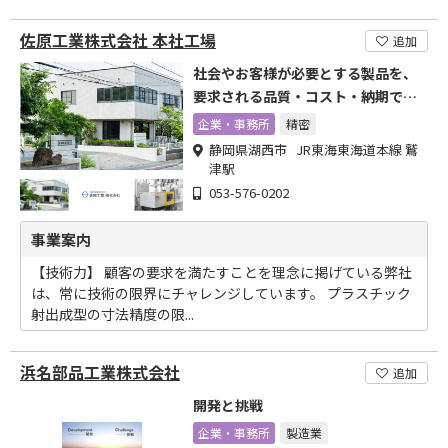
佐原工業株式会社 本社工場
追加
社会やお客様が必要とする製品を、
要求される品質・コスト・納期で提
供
企業・事務所
精密
静岡県湖西市 JR東海東海道本線 鷲
津駅
053-576-0202
事業案内
【技術力】 顧客の要求を満たすことを理念に掲げている弊社
は、常に技術の限界にチャレンジしています。 プラスチック
射出成型の寸法精度の限...
浜名部品工業株式会社
追加
開発と挑戦
企業・事務所
製造業