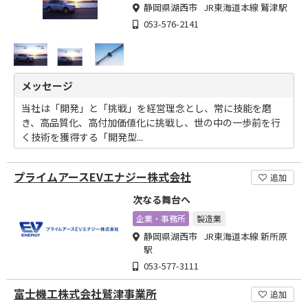
静岡県湖西市 JR東海道本線 鷲津駅
053-576-2141
メッセージ
当社は「開発」と「挑戦」を経営理念とし、常に技能を磨
き、高品質化、高付加価値化に挑戦し、世の中の一歩前を行
く技術を獲得する「開発型...
プライムアースEVエナジー株式会社
追加
次なる舞台へ
企業・事務所
製造業
静岡県湖西市 JR東海道本線 新所原
駅
053-577-3111
富士機工株式会社鷲津事業所
追加