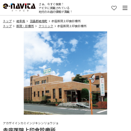
さぁ、今すぐ検索！
ナビタに掲載されている
地元のお店の情報が満載！
トップ
岐阜県
羽島郡岐南町
赤座医院上印食診療所
トップ
医院・診療所
クリニック
赤座医院上印食診療所
アカザイインカミインジキシンリョウジョ
赤座医院上印食診療所