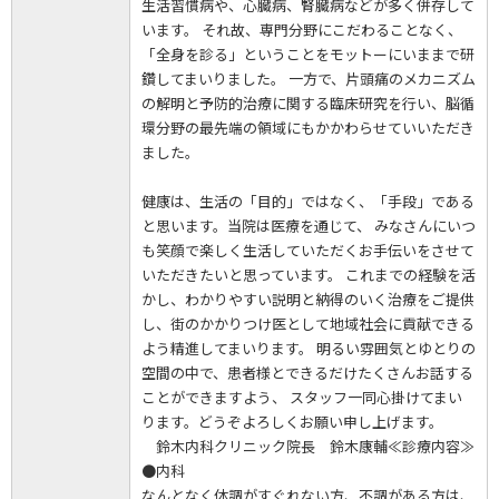
生活習慣病や、心臓病、腎臓病などが多く併存して
います。 それ故、専門分野にこだわることなく、
「全身を診る」ということをモットーにいままで研
鑽してまいりました。 一方で、片頭痛のメカニズム
の解明と予防的治療に関する臨床研究を行い、脳循
環分野の最先端の領域にもかかわらせていいただき
ました。
健康は、生活の「目的」ではなく、「手段」である
と思います。当院は医療を通じて、 みなさんにいつ
も笑顔で楽しく生活していただくお手伝いをさせて
いただきたいと思っています。 これまでの経験を活
かし、わかりやすい説明と納得のいく治療をご提供
し、街のかかりつけ医として地域社会に貢献できる
よう精進してまいります。 明るい雰囲気とゆとりの
空間の中で、患者様とできるだけたくさんお話する
ことができますよう、 スタッフ一同心掛けてまい
ります。どうぞよろしくお願い申し上げます。
鈴木内科クリニック院長 鈴木康輔≪診療内容≫
●内科
なんとなく体調がすぐれない方、不調がある方は、