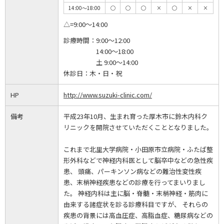
14:00～18:00
◯
◯
◯
×
◯
×
×
△=9:00～14:00
診療時間：
9:00～12:00
14:00～18:00
土 9:00～14:00
休診日：
木・日・祝
HP
http://www.suzuki-clinic.com/
備考
平成23年10月、生まれ育った厚木市に鈴木内科ク
リニックを開院させていただくこととなりました。
これまで北里大学病院・小田原市立病院・ふたば整
形外科などで神経内科医として脳卒中などの急性疾
患、 頭痛、パーキンソン病などの難治性変性疾
患、末梢神経疾患などの診療を行ってまいりまし
た。 神経内科は主に脳・脊髄・末梢神経・筋肉に
由来する諸症状を診る診療科目ですが、 それらの
疾患の背景には高血圧症、高脂血症、糖尿病などの