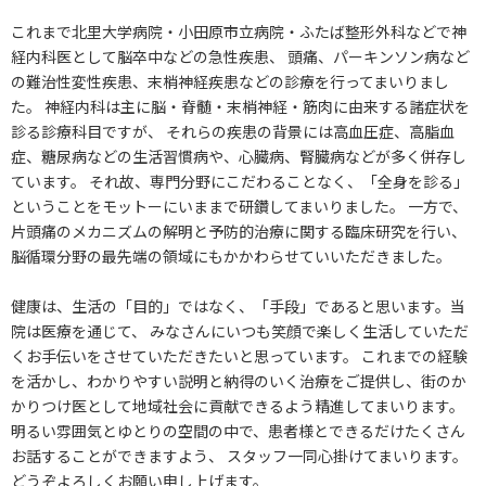
これまで北里大学病院・小田原市立病院・ふたば整形外科などで神
経内科医として脳卒中などの急性疾患、 頭痛、パーキンソン病など
の難治性変性疾患、末梢神経疾患などの診療を行ってまいりまし
た。 神経内科は主に脳・脊髄・末梢神経・筋肉に由来する諸症状を
診る診療科目ですが、 それらの疾患の背景には高血圧症、高脂血
症、糖尿病などの生活習慣病や、心臓病、腎臓病などが多く併存し
ています。 それ故、専門分野にこだわることなく、「全身を診る」
ということをモットーにいままで研鑽してまいりました。 一方で、
片頭痛のメカニズムの解明と予防的治療に関する臨床研究を行い、
脳循環分野の最先端の領域にもかかわらせていいただきました。
健康は、生活の「目的」ではなく、「手段」であると思います。当
院は医療を通じて、 みなさんにいつも笑顔で楽しく生活していただ
くお手伝いをさせていただきたいと思っています。 これまでの経験
を活かし、わかりやすい説明と納得のいく治療をご提供し、街のか
かりつけ医として地域社会に貢献できるよう精進してまいります。
明るい雰囲気とゆとりの空間の中で、患者様とできるだけたくさん
お話することができますよう、 スタッフ一同心掛けてまいります。
どうぞよろしくお願い申し上げます。