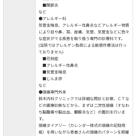
■関節炎
など
●アレルギー科
気管支喘息、アレルギー性鼻炎などアレルギー物質
により目や鼻、耳、皮膚、気管、気管支などに色々
な症状がでる疾患を取り扱う専門の診療科です。
(当院ではアレルゲン負荷による脱感作療法は行っ
ておりません)
■花粉症
■アレルギー性鼻炎
■気管支喘息
■じんま疹
など
●頭痛専門外来
鈴木内科クリニックでは詳細な問診と診察、ＣＴな
どの画像診断などから、まずは二次性頭痛（すなわ
ち脳腫瘍や脳出血、髄膜炎など）の鑑別を行いま
す。
頭痛ダイアリー（カレンダー様式の頭痛の記録用
紙）を用いながら患者さんの頭痛のパターンを把握