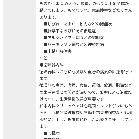
ものが二重 にみえる、頭痛、かってに手足や体が
動いてしまう、ものわすれ、意識障害などたくさん
あります。
■しびれ めまい 脱力などの諸症状
■脳卒中ならびにその後遺症
■アルツハイマー病などの認知症
■パーキンソン病などの神経難病
■末梢神経障害
など
●循環器内科
循環器科はおもに心臓病や血管の病気の診療を行い
ます。
循環器疾患は、喫煙、食事、運動、飲酒、肥満など
の生活習慣との関連が深いので、薬物による治療だ
けでなく、生活習慣改善が重要です。
鈴木内科クリニックでは心電図・レントゲンはもち
ろん、心臓超音波検査や頚動脈超音波検査なども積
極的に活用し、患者様に適した治療をご提供してい
ます。
■心臓病