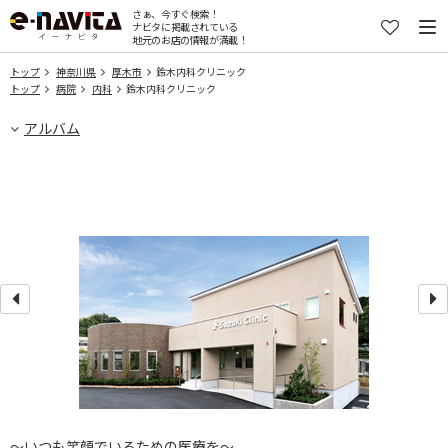
さぁ、今すぐ検索！
ナビタに掲載されている
地元のお店の情報が満載！
トップ
神奈川県
厚木市
鈴木内科クリニック
トップ
病院
内科
鈴木内科クリニック
アルバム
～いつも笑顔でいるための医療を～