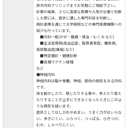
鈴木内科クリニックまでお気軽にご相談下さい。
診察の結果、さらに高度な医療や入院が必要と判断
した際には、症状に適した専門科目を判断し、
病診連携を通じて大学病院などの専門医療機関への
紹介も行っています。
■内科一般(かぜ・腹痛・貧血・むくみ など)
■生活習慣病(高血圧症，脂質異常症，糖尿病，
高尿酸血症(痛風) など)
■特定健診・健康診断
■各種ワクチン接種
など
●神経内科
神経内科は脳や脊髄、神経、筋肉の病気をみる内科
です。
体を動かしたり、感じたりする事や、考えたり覚え
たりすることが上手にできなくなったときにこのよ
うな病気を疑います。
症状としてはしびれやめまい、うまく力がはいらな
い、歩きにくい、ふらつく、つっぱる、ひきつけ、
むせ、しゃべりにくい、