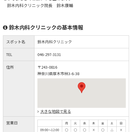
鈴木内科クリニック院長 鈴木康輔
鈴木内科クリニックの基本情報
スポット名
鈴木内科クリニック
TEL
046-297-3131
住所
〒243-0816
神奈川県厚木市林3-6-38
大きな地図で見る
営業日
月
火
水
木
金
土
日
09:00～12:00
◯
◯
◯
×
◯
△
×