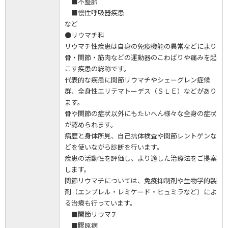
■不整脈
■慢性呼吸器疾患
など
●リウマチ科
リウマチ性疾患は自身の免疫機能の異常などにより
骨・関節・筋肉などの運動器のこわばりや痛みを起
こす疾患の総称です。
代表的な疾患に関節リウマチやシェーグレン症候
群、全身性エリテマトーデス（ＳＬＥ）などがあり
ます。
骨や関節の症状以外にもたいへん様々な全身の症状
が認められます。
病歴と身体所見、自己抗体検査や関節レントゲンな
どを使いながら診断を行います。
疾患の活動性を評価し、より適した治療法をご提案
します。
関節リウマチについては、免疫抑制剤や生物学的製
剤（エンブレル・レミケード・ヒュミラなど）によ
る治療も行っています。
■関節リウマチ
■膠原病