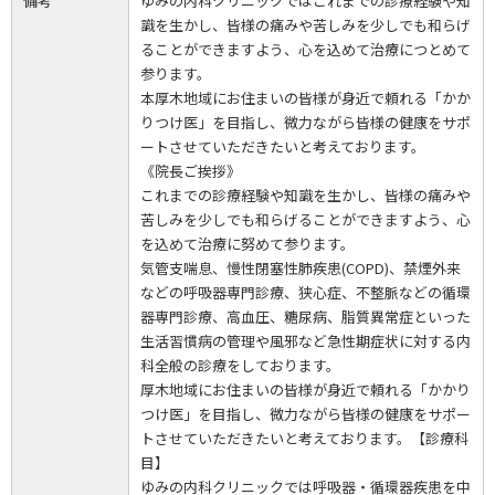
備考
ゆみの内科クリニックではこれまでの診療経験や知
識を生かし、皆様の痛みや苦しみを少しでも和らげ
ることができますよう、心を込めて治療につとめて
参ります。
本厚木地域にお住まいの皆様が身近で頼れる「かか
りつけ医」を目指し、微力ながら皆様の健康をサポ
ートさせていただきたいと考えております。
《院長ご挨拶》
これまでの診療経験や知識を生かし、皆様の痛みや
苦しみを少しでも和らげることができますよう、心
を込めて治療に努めて参ります。
気管支喘息、慢性閉塞性肺疾患(COPD)、禁煙外来
などの呼吸器専門診療、狭心症、不整脈などの循環
器専門診療、高血圧、糖尿病、脂質異常症といった
生活習慣病の管理や風邪など急性期症状に対する内
科全般の診療をしております。
厚木地域にお住まいの皆様が身近で頼れる「かかり
つけ医」を目指し、微力ながら皆様の健康をサポー
トさせていただきたいと考えております。【診療科
目】
ゆみの内科クリニックでは呼吸器・循環器疾患を中