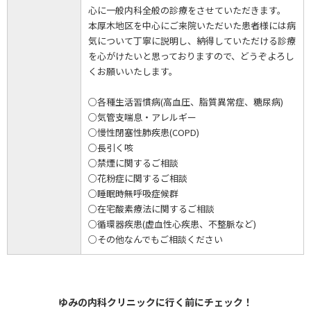
心に一般内科全般の診療をさせていただきます。
本厚木地区を中心にご来院いただいた患者様には病
気について丁寧に説明し、納得していただける診療
を心がけたいと思っておりますので、どうぞよろし
くお願いいたします。
○各種生活習慣病(高血圧、脂質異常症、糖尿病)
○気管支喘息・アレルギー
○慢性閉塞性肺疾患(COPD)
○長引く咳
○禁煙に関するご相談
○花粉症に関するご相談
○睡眠時無呼吸症候群
○在宅酸素療法に関するご相談
○循環器疾患(虚血性心疾患、不整脈など)
○その他なんでもご相談ください
ゆみの内科クリニックに行く前にチェック！