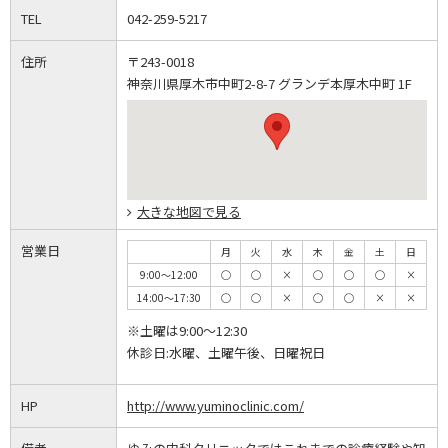
TEL
042-259-5217
住所
〒243-0018
神奈川県厚木市中町2-8-7 グランデ本厚木中町 1F
大きな地図で見る
営業日
月
火
水
木
金
土
日
9:00～12:00
◯
◯
×
◯
◯
◯
×
14:00～17:30
◯
◯
×
◯
◯
×
×
※土曜は9:00～12:30
休診日:水曜、土曜午後、日曜祝日
HP
http://www.yuminoclinic.com/