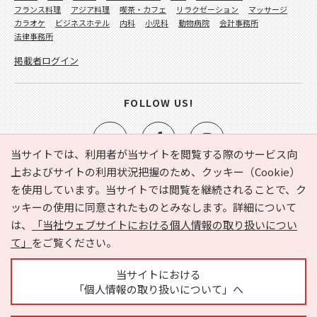
フランス料理
アジア料理
喫茶・カフェ
リラクゼーション
マッサージ
カラオケ
ビジネスホテル
内科
小児科
動物病院
会計事務所
法律事務所
掲載者ログイン
FOLLOW US!
当サイトでは、利用者が当サイトを閲覧する際のサービス向
上およびサイトの利用状況把握のため、クッキー（Cookie）
を使用しています。当サイトでは閲覧を継続されることで、ク
e-NAVITA（イーナビタ）とは？
お気に入り
ヘルプ
ッキーの使用に同意されたものとみなします。詳細について
利用規約
個人情報の取り扱いについて
運営会社
は、
「当社ウェブサイトにおける個人情報の取り扱いについ
サイトマップ
広告掲載に関するお問い合わせ
て」
をご覧ください。
サイトの内容に関するお問い合わせ
当サイトにおける
「個人情報の取り扱いについて」へ