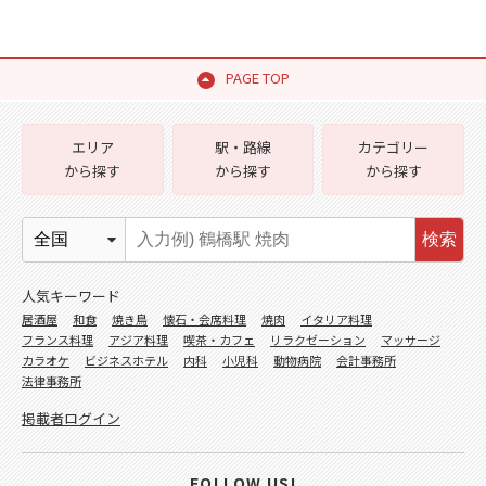
PAGE TOP
エリア
駅・路線
カテゴリー
から探す
から探す
から探す
検索
人気キーワード
居酒屋
和食
焼き鳥
懐石・会席料理
焼肉
イタリア料理
フランス料理
アジア料理
喫茶・カフェ
リラクゼーション
マッサージ
カラオケ
ビジネスホテル
内科
小児科
動物病院
会計事務所
法律事務所
掲載者ログイン
FOLLOW US!