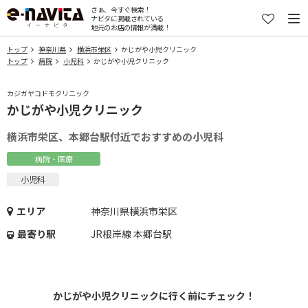
さぁ、今すぐ検索！
ナビタに掲載されている
地元のお店の情報が満載！
トップ
神奈川県
横浜市栄区
かじがや小児クリニック
トップ
病院
小児科
かじがや小児クリニック
カジガヤコドモクリニック
かじがや小児クリニック
横浜市栄区、本郷台駅付近でおすすめの小児科
病院・医療
小児科
エリア
神奈川県横浜市栄区
最寄り駅
JR根岸線 本郷台駅
かじがや小児クリニックに行く前にチェック！