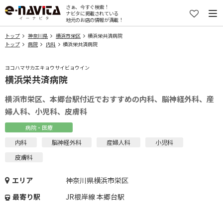
さぁ、今すぐ検索！
ナビタに掲載されている
地元のお店の情報が満載！
トップ
神奈川県
横浜市栄区
横浜栄共済病院
トップ
病院
内科
横浜栄共済病院
ヨコハマサカエキョウサイビョウイン
横浜栄共済病院
横浜市栄区、本郷台駅付近でおすすめの内科、脳神経外科、産
婦人科、小児科、皮膚科
病院・医療
内科
脳神経外科
産婦人科
小児科
皮膚科
エリア
神奈川県横浜市栄区
最寄り駅
JR根岸線 本郷台駅