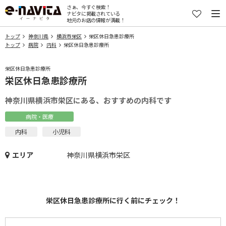
さぁ、今すぐ検索！
ナビタに掲載されている
地元のお店の情報が満載！
トップ
神奈川県
横浜市栄区
栄区休日急患診療所
トップ
病院
内科
栄区休日急患診療所
栄区休日急患診療所
栄区休日急患診療所
神奈川県横浜市栄区にある、おすすめの内科です
病院・医療
内科
小児科
エリア
神奈川県横浜市栄区
栄区休日急患診療所に行く前にチェック！