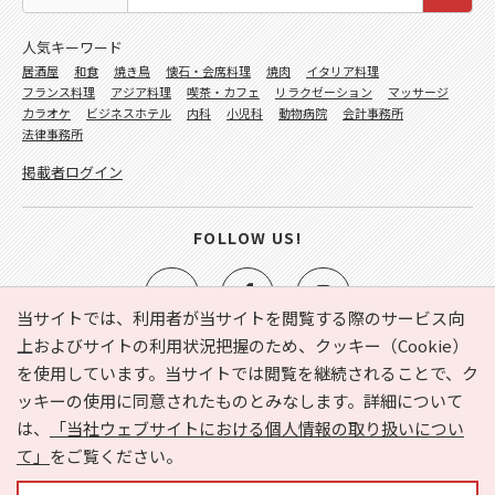
人気キーワード
居酒屋
和食
焼き鳥
懐石・会席料理
焼肉
イタリア料理
フランス料理
アジア料理
喫茶・カフェ
リラクゼーション
マッサージ
カラオケ
ビジネスホテル
内科
小児科
動物病院
会計事務所
法律事務所
掲載者ログイン
FOLLOW US!
当サイトでは、利用者が当サイトを閲覧する際のサービス向
上およびサイトの利用状況把握のため、クッキー（Cookie）
を使用しています。当サイトでは閲覧を継続されることで、ク
e-NAVITA（イーナビタ）とは？
お気に入り
ヘルプ
ッキーの使用に同意されたものとみなします。詳細について
利用規約
個人情報の取り扱いについて
運営会社
は、
「当社ウェブサイトにおける個人情報の取り扱いについ
サイトマップ
広告掲載に関するお問い合わせ
て」
をご覧ください。
サイトの内容に関するお問い合わせ