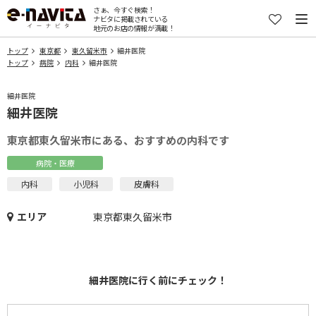
さぁ、今すぐ検索！
ナビタに掲載されている
地元のお店の情報が満載！
トップ
東京都
東久留米市
細井医院
トップ
病院
内科
細井医院
細井医院
細井医院
東京都東久留米市にある、おすすめの内科です
病院・医療
内科
小児科
皮膚科
エリア
東京都東久留米市
細井医院に行く前にチェック！