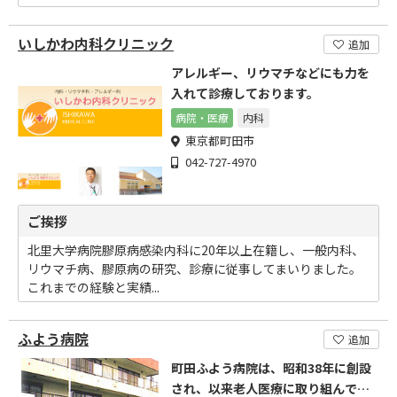
いしかわ内科クリニック
追加
アレルギー、リウマチなどにも力を
入れて診療しております。
病院・医療
内科
東京都町田市
042-727-4970
ご挨拶
北里大学病院膠原病感染内科に20年以上在籍し、一般内科、
リウマチ病、膠原病の研究、診療に従事してまいりました。
これまでの経験と実績...
ふよう病院
追加
町田ふよう病院は、昭和38年に創設
され、以来老人医療に取り組んで参