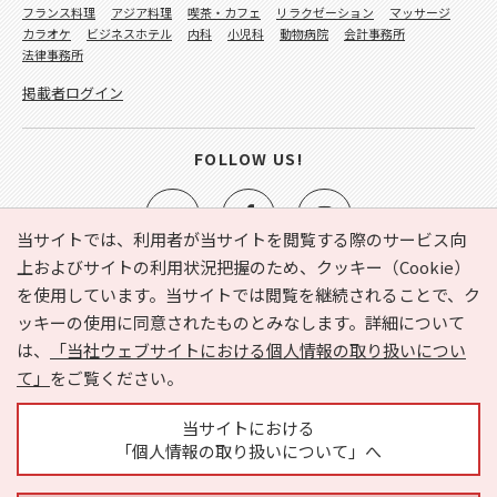
フランス料理
アジア料理
喫茶・カフェ
リラクゼーション
マッサージ
カラオケ
ビジネスホテル
内科
小児科
動物病院
会計事務所
法律事務所
掲載者ログイン
FOLLOW US!
当サイトでは、利用者が当サイトを閲覧する際のサービス向
上およびサイトの利用状況把握のため、クッキー（Cookie）
を使用しています。当サイトでは閲覧を継続されることで、ク
e-NAVITA（イーナビタ）とは？
お気に入り
ヘルプ
ッキーの使用に同意されたものとみなします。詳細について
利用規約
個人情報の取り扱いについて
運営会社
は、
「当社ウェブサイトにおける個人情報の取り扱いについ
サイトマップ
広告掲載に関するお問い合わせ
て」
をご覧ください。
サイトの内容に関するお問い合わせ
当サイトにおける
「個人情報の取り扱いについて」へ