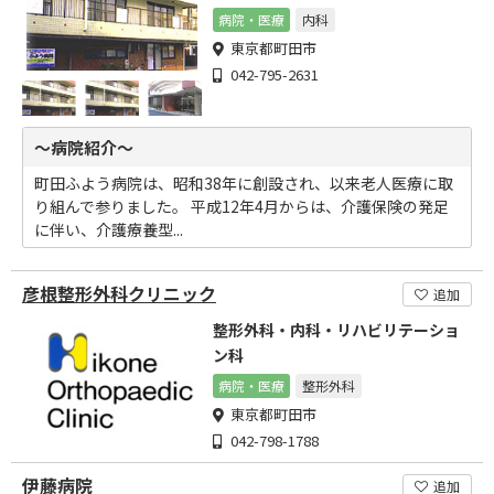
りました。
病院・医療
内科
東京都町田市
042-795-2631
～病院紹介～
町田ふよう病院は、昭和38年に創設され、以来老人医療に取
り組んで参りました。 平成12年4月からは、介護保険の発足
に伴い、介護療養型...
彦根整形外科クリニック
追加
整形外科・内科・リハビリテーショ
ン科
病院・医療
整形外科
東京都町田市
042-798-1788
伊藤病院
追加