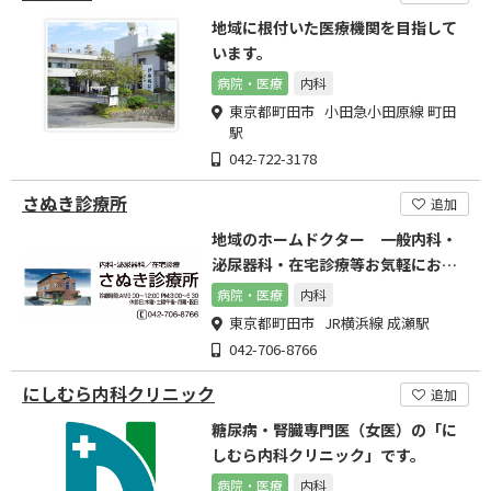
地域に根付いた医療機関を目指して
います。
病院・医療
内科
東京都町田市 小田急小田原線 町田
駅
042-722-3178
さぬき診療所
追加
地域のホームドクター 一般内科・
泌尿器科・在宅診療等お気軽にお問
合せ下さい。
病院・医療
内科
東京都町田市 JR横浜線 成瀬駅
042-706-8766
にしむら内科クリニック
追加
糖尿病・腎臓専門医（女医）の「に
しむら内科クリニック」です。
病院・医療
内科