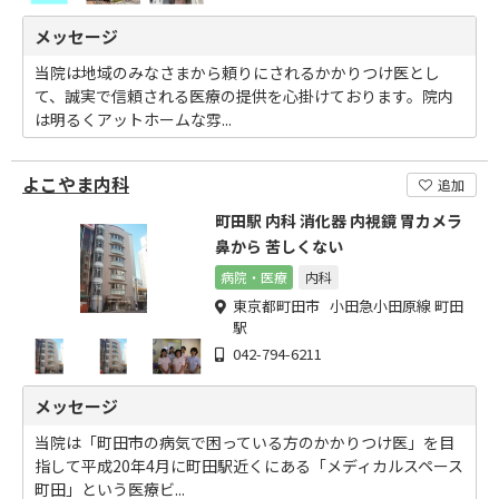
メッセージ
当院は地域のみなさまから頼りにされるかかりつけ医とし
て、誠実で信頼される医療の提供を心掛けております。院内
は明るくアットホームな雰...
よこやま内科
追加
町田駅 内科 消化器 内視鏡 胃カメラ
鼻から 苦しくない
病院・医療
内科
東京都町田市 小田急小田原線 町田
駅
042-794-6211
メッセージ
当院は「町田市の病気で困っている方のかかりつけ医」を目
指して平成20年4月に町田駅近くにある「メディカルスペース
町田」という医療ビ...