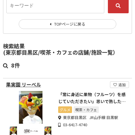
TOPページに戻る
検索結果
(東京都目黒区/喫茶・カフェの店舗/施設一覧）
8件
果実園 リーベル
追加
「常に身近に果物（フルーツ）を感
じていただきたい」思いで熟した果
実を一番の状態で。
グルメ
喫茶・カフェ
東京都目黒区 JR山手線 目黒駅
03-6417-4740