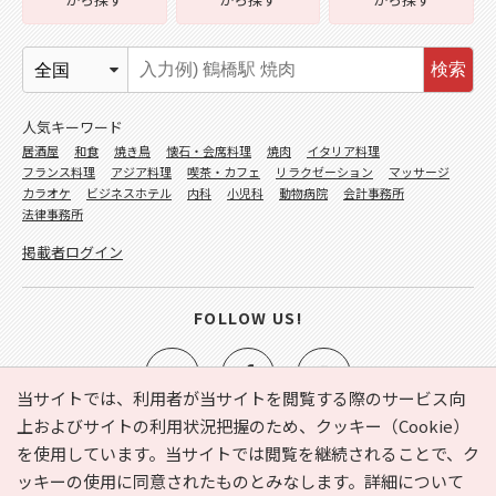
検索
人気キーワード
居酒屋
和食
焼き鳥
懐石・会席料理
焼肉
イタリア料理
フランス料理
アジア料理
喫茶・カフェ
リラクゼーション
マッサージ
カラオケ
ビジネスホテル
内科
小児科
動物病院
会計事務所
法律事務所
掲載者ログイン
FOLLOW US!
当サイトでは、利用者が当サイトを閲覧する際のサービス向
上およびサイトの利用状況把握のため、クッキー（Cookie）
を使用しています。当サイトでは閲覧を継続されることで、ク
e-NAVITA（イーナビタ）とは？
お気に入り
ヘルプ
ッキーの使用に同意されたものとみなします。詳細について
利用規約
個人情報の取り扱いについて
運営会社