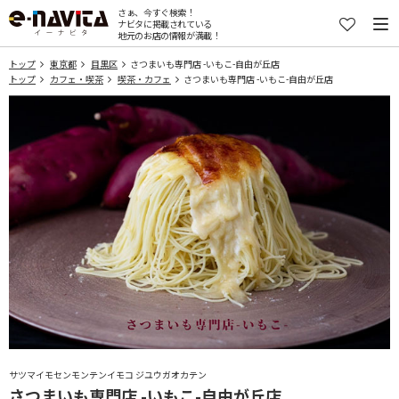
さぁ、今すぐ検索！
ナビタに掲載されている
地元のお店の情報が満載！
トップ
東京都
目黒区
さつまいも専門店 -いもこ-自由が丘店
トップ
カフェ・喫茶
喫茶・カフェ
さつまいも専門店 -いもこ-自由が丘店
サツマイモセンモンテンイモコ ジユウガオカテン
さつまいも専門店 -いもこ-自由が丘店