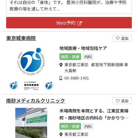
それは自分の「身体」です。 豊洲小児科醫院が、治療や予防
医療の場を通して叶えて...
Web予約
東京城東病院
追加
地域医療・地域包括ケア
病院・医療
内科
東京都江東区 都営地下鉄新宿線 東
大島駅
03-3685-1431
南砂メディカルクリニック
追加
木場病院を本院とする、江東区東陽
町・南砂地区の内科の「かかりつけ
医療機関」です
病院・医療
内科
東京都江東区