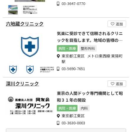
03-3647-0770
六地蔵クリニック
追加
気楽に受診できて信頼されるクリニ
ックを目指します。地域の皆様のた
めに・・・
病院・医療
整形外科
東京都江東区 メトロ東西線 東陽町
駅
03-5690-7651
深川クリニック
追加
東京の人間ドック専門機関として昭
和３１年の開設
病院・医療
内科
東京都江東区
03-3630-0003