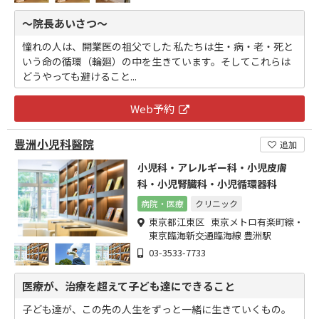
～院長あいさつ～
憧れの人は、開業医の祖父でした 私たちは生・病・老・死と
いう命の循環（輪廻）の中を生きています。そしてこれらは
どうやっても避けること...
Web予約
豊洲小児科醫院
追加
小児科・アレルギー科・小児皮膚
科・小児腎臓科・小児循環器科
病院・医療
クリニック
東京都江東区 東京メトロ有楽町線・
東京臨海新交通臨海線 豊洲駅
03-3533-7733
医療が、治療を超えて子ども達にできること
子ども達が、この先の人生をずっと一緒に生きていくもの。