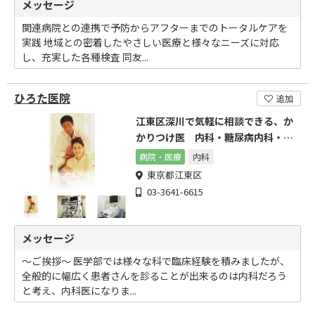
メッセージ
関連病院との連携で予防からアフターまでのトータルケアを
実践 地域との密着したやさしい医療と様々なニーズに対応
し、充実した各種検査 同友...
ひろた医院
追加
江東区深川で気軽に相談できる、か
かりつけ医 内科・糖尿病内科・循
環器内科「ひろた医院」
病院・医療
内科
東京都江東区
03-3641-6615
メッセージ
～ご挨拶～ 医学部では様々な科で臨床経験を積みましたが、
全般的に幅広く患者さんを診ることが出来るのは内科だろう
と考え、内科医になりま...