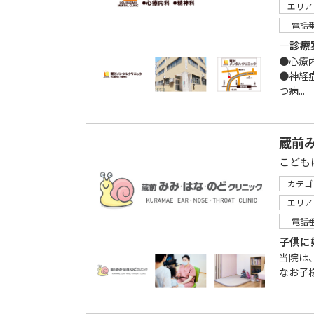
エリア
電話
―診療
●心療
●神経
つ病...
蔵前
こども
カテゴ
エリア
電話
子供に
当院は
なお子