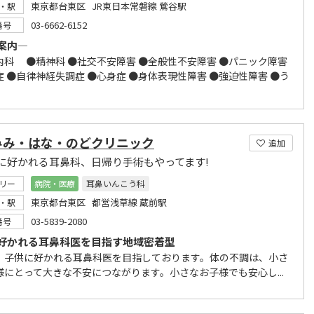
東京都台東区 JR東日本常磐線 鶯谷駅
・駅
03-6662-6152
番号
案内―
内科 ●精神科 ●社交不安障害 ●全般性不安障害 ●パニック障害
症 ●自律神経失調症 ●心身症 ●身体表現性障害 ●強迫性障害 ●う
みみ・はな・のどクリニック
追加
に好かれる耳鼻科、日帰り手術もやってます!
リー
病院・医療
耳鼻いんこう科
東京都台東区 都営浅草線 蔵前駅
・駅
03-5839-2080
番号
好かれる耳鼻科医を目指す地域密着型
、子供に好かれる耳鼻科医を目指しております。体の不調は、小さ
様にとって大きな不安につながります。小さなお子様でも安心し...