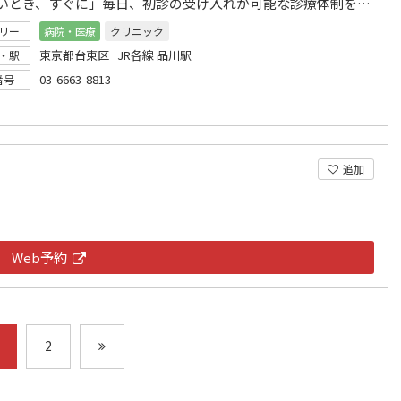
「つらいとき、すぐに」毎日、初診の受け入れが可能な診療体制を整えております。
リー
病院・医療
クリニック
東京都台東区 JR各線 品川駅
・駅
03-6663-8813
番号
追加
Web予約
2