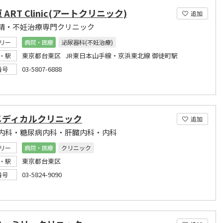
 ART Clinic(アートクリニック)
追加
精・不妊治療専門クリニック
リー
病院・医療
泌尿器科(不妊治療)
東京都台東区 JR東日本山手線・京浜東北線 御徒町駅
・駅
03-5807-6888
番号
メディカルクリニック
追加
内科・糖尿病内科・肝臓内科・内科
リー
病院・医療
クリニック
東京都台東区
・駅
03-5824-9090
番号