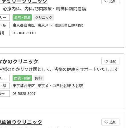
ファミリークリニック
追加
、心療内科、内科/訪問診療・精神科訪問看護
リー
病院・医療
クリニック
東京都台東区 東京メトロ銀座線 田原町駅
・駅
03-3841-5118
番号
 なかのクリニック
追加
皆様のかかりつけ医として、皆様の健康をサポートいたします
リー
病院・医療
内科
東京都台東区 東京メトロ日比谷線 入谷駅
・駅
03-5828-3007
番号
浅草通りクリニック
追加