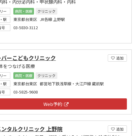
内科・内分泌内科・甲状腺内科・内科
リー
病院・医療
クリニック
東京都台東区 JR各線 上野駅
・駅
03-5830-3112
番号
ーバーこどもクリニック
追加
体をつなげる医療
リー
病院・医療
クリニック
東京都台東区 都営地下鉄浅草線・大江戸線 蔵前駅
・駅
03-5825-9608
番号
Web予約
メンタルクリニック 上野院
追加