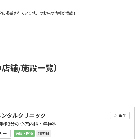
タに掲載されている
地元のお店の情報が満載！
の店舗/施設一覧）
メンタルクリニック
追加
徒歩3分の心療内科・精神科
リー
病院・医療
精神科