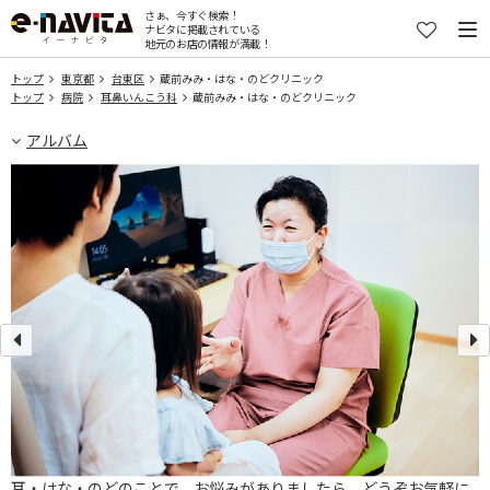
さぁ、今すぐ検索！
ナビタに掲載されている
地元のお店の情報が満載！
トップ
東京都
台東区
蔵前みみ・はな・のどクリニック
トップ
病院
耳鼻いんこう科
蔵前みみ・はな・のどクリニック
アルバム
耳・はな・のどのことで、お悩みがありましたら、どうぞお気軽に