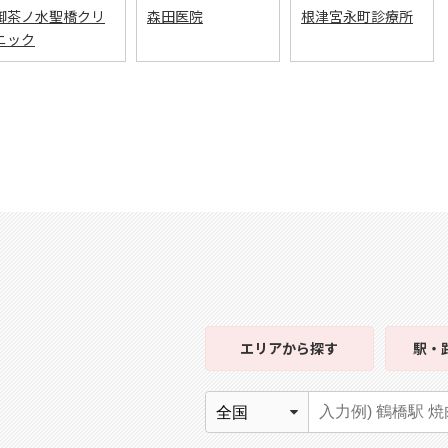
御茶ノ水聖橋クリ
森田医院
根津宮永町診療所
ニック
エリア
から探す
駅・