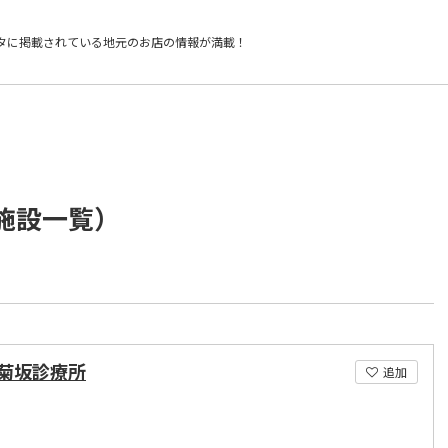
タに掲載されている
地元のお店の情報が満載！
/施設一覧）
菊坂診療所
追加