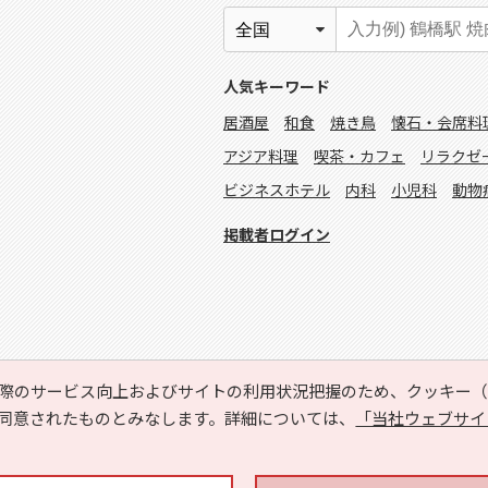
人気キーワード
居酒屋
和食
焼き鳥
懐石・会席料
アジア料理
喫茶・カフェ
リラクゼ
ビジネスホテル
内科
小児科
動物
掲載者ログイン
際のサービス向上およびサイトの利用状況把握のため、クッキー（C
同意されたものとみなします。詳細については、
「当社ウェブサイ
Copyright © HYOJITO.Co.,Ltd. All Rights Reserved.