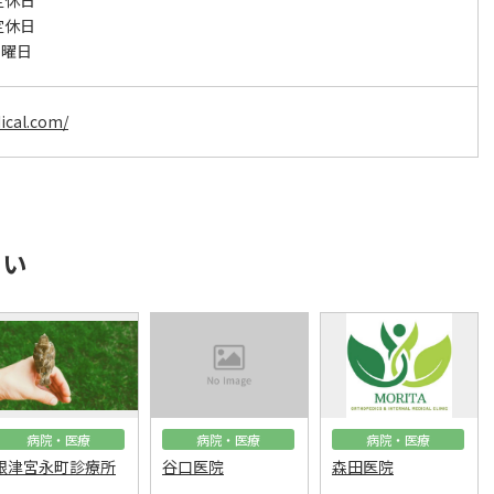
定休日
定休日
日曜日
ical.com/
さい
病院・医療
病院・医療
病院・医療
根津宮永町診療所
谷口医院
森田医院