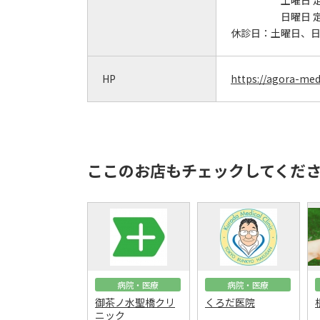
土曜日 
日曜日 
休診日：
土曜日、
HP
https://agora-med
ここのお店もチェックしてくだ
病院・医療
病院・医療
御茶ノ水聖橋クリ
くろだ医院
ニック