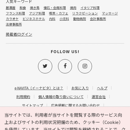
人気キーワード
居酒屋
和食
焼き鳥
懐石・会席料理
焼肉
イタリア料理
フランス料理
アジア料理
喫茶・カフェ
リラクゼーション
マッサージ
カラオケ
ビジネスホテル
内科
小児科
動物病院
会計事務所
法律事務所
掲載者ログイン
FOLLOW US!
e-NAVITA（イーナビタ）とは？
お気に入り
ヘルプ
利用規約
個人情報の取り扱いについて
運営会社
サイトマップ
広告掲載に関するお問い合わせ
サイトの内容に関するお問い合わせ
当サイトでは、利用者が当サイトを閲覧する際のサービス向
上およびサイトの利用状況把握のため、クッキー（Cookie）
を使用しています。当サイトでは閲覧を継続されることで、ク