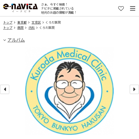
さぁ、今すぐ検索！
ナビタに掲載されている
地元のお店の情報が満載！
トップ
東京都
文京区
くろだ医院
トップ
病院
内科
くろだ医院
アルバム