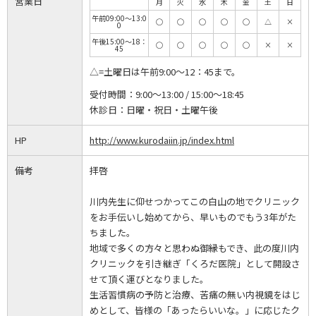
営業日
月
火
水
木
金
土
日
午前09:00～13:0
◯
◯
◯
◯
◯
△
×
0
午後15:00～18：
◯
◯
◯
◯
◯
×
×
45
△=土曜日は午前9:00～12：45まで。
受付時間：
9:00～13:00 / 15:00～18:45
休診日：
日曜・祝日・土曜午後
HP
http://www.kurodaiin.jp/index.html
備考
拝啓
川内先生に仰せつかってこの白山の地でクリニック
をお手伝いし始めてから、早いものでもう3年がた
ちました。
地域で多くの方々と思わぬ御縁もでき、此の度川内
クリニックを引き継ぎ「くろだ医院」として開設さ
せて頂く運びとなりました。
生活習慣病の予防と治療、苦痛の無い内視鏡をはじ
めとして、皆様の「あったらいいな。」に応じたク