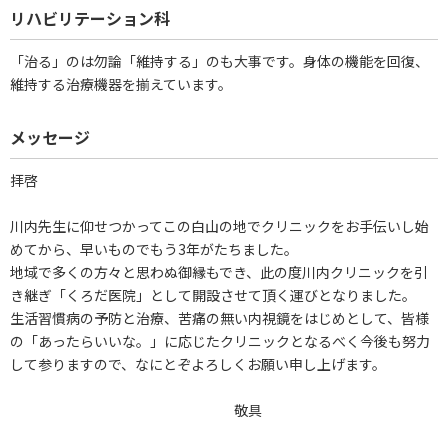
リハビリテーション科
「治る」のは勿論「維持する」のも大事です。身体の機能を回復、
維持する治療機器を揃えています。
メッセージ
拝啓
川内先生に仰せつかってこの白山の地でクリニックをお手伝いし始
めてから、早いものでもう3年がたちました。
地域で多くの方々と思わぬ御縁もでき、此の度川内クリニックを引
き継ぎ「くろだ医院」として開設させて頂く運びとなりました。
生活習慣病の予防と治療、苦痛の無い内視鏡をはじめとして、皆様
の「あったらいいな。」に応じたクリニックとなるべく今後も努力
して参りますので、なにとぞよろしくお願い申し上げます。
敬具