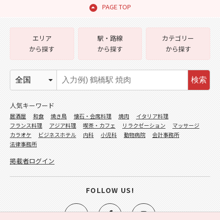
PAGE TOP
エリア
駅・路線
カテゴリー
から探す
から探す
から探す
検索
人気キーワード
居酒屋
和食
焼き鳥
懐石・会席料理
焼肉
イタリア料理
フランス料理
アジア料理
喫茶・カフェ
リラクゼーション
マッサージ
カラオケ
ビジネスホテル
内科
小児科
動物病院
会計事務所
法律事務所
掲載者ログイン
FOLLOW US!