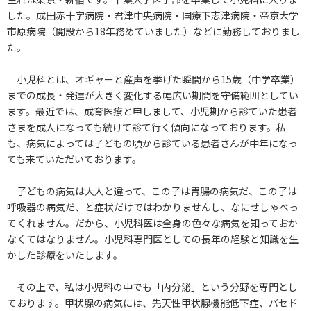
した。成田赤十字病院・君津中央病院・国療下志津病院・帝京大学
市原病院（開設から18年務めていました）などに勤務しておりまし
た。
小児科とは、オギャーと産声を挙げた瞬間から15歳（中学卒業）
までの成長・発達が大きく変化する幅広い期間を守備範囲としてい
ます。最近では、成育医療と申しまして、小児期から診ていた患者
さまを成人になっても続けて診て行く傾向になっております。私
も、病気によっては子どもの頃から診ている患者さんが中年になっ
ても来ていただいております。
子どもの病気は大人と違って、この子は胃腸の病気だ、この子は
呼吸器の病気だ、と症状だけではわかりませんし、なにせしゃべっ
てくれません。だから、小児科医は全身の色々な病気を知っておか
なくてはなりません。小児科専門医としての長年の経験と知識を生
かした診療をいたします。
その上で、私は小児科の中でも「内分泌」という分野を専門とし
ております。甲状腺の病気には、先天性甲状腺機能低下症、バセド