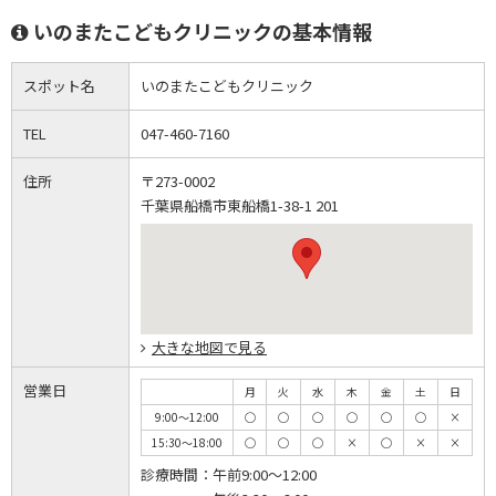
いのまたこどもクリニックの基本情報
スポット名
いのまたこどもクリニック
TEL
047-460-7160
住所
〒273-0002
千葉県船橋市東船橋1-38-1 201
大きな地図で見る
営業日
月
火
水
木
金
土
日
9:00～12:00
◯
◯
◯
◯
◯
◯
×
15:30～18:00
◯
◯
◯
×
◯
×
×
診療時間：
午前9:00～12:00