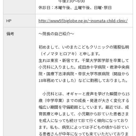
午後3:30～6:00
休診日：
木曜午後、土曜午後、日曜･祭日
HP
http://www5f.biglobe.ne.jp/~inomata-child-clinic/
備考
～院長の自己紹介～
初めまして、いのまたこどもクリニックの猪股弘明
（イノマタ ヒロアキ）と申します。
生れは東京・新宿です。千葉大学医学部を卒業して
小児科に入りました。成田赤十字病院・君津中央病
院・国療下志津病院・帝京大学市原病院（開設から
18年務めていました）などに勤務しておりました。
小児科とは、オギャーと産声を挙げた瞬間から15
歳（中学卒業）までの成長・発達が大きく変化する
幅広い期間を守備範囲としています。最近では、成
育医療と申しまして、小児期から診ていた患者さま
を成人になっても続けて診て行く傾向になっており
ます。私も、病気によっては子どもの頃から診てい
る患者さんが中年になっても来ていただいておりま