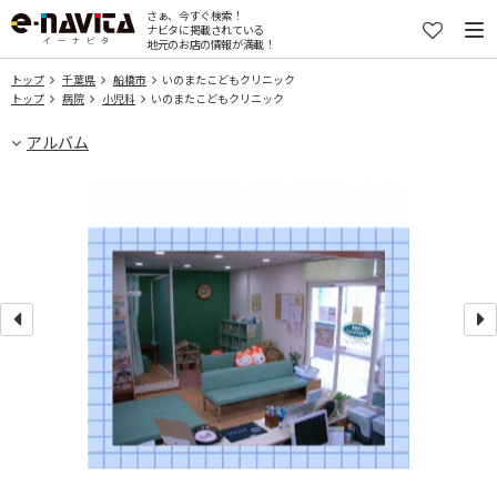
さぁ、今すぐ検索！
ナビタに掲載されている
地元のお店の情報が満載！
トップ
千葉県
船橋市
いのまたこどもクリニック
トップ
病院
小児科
いのまたこどもクリニック
アルバム