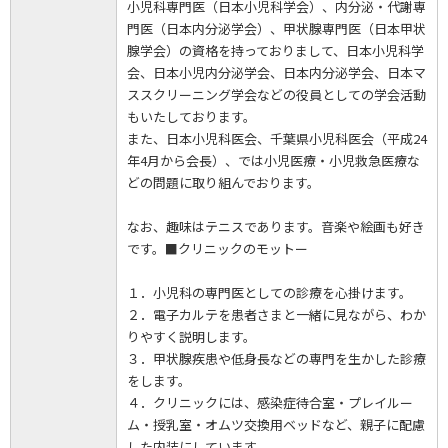
小児科専門医（日本小児科学会）、内分泌・代謝専
門医（日本内分泌学会）、甲状腺専門医（日本甲状
腺学会）の資格を持っておりまして、日本小児科学
会、日本小児内分泌学会、日本内分泌学会、日本マ
ススクリーニング学会などの役員としての学会活動
もいたしております。
また、日本小児科医会、千葉県小児科医会（平成24
年4月から会長）、では小児医療・小児救急医療な
どの問題に取り組んでおります。
なお、趣味はテニスであります。音楽や絵画も好き
です。■クリニックのモットー
１．小児科の専門医としての診療を心掛けます。
２．電子カルテを患者さまと一緒に見ながら、わか
りやすく説明します。
３．甲状腺疾患や低身長などの専門を生かした診療
をします。
４．クリニックには、感染症待合室・プレイルー
ム・授乳室・オムツ交換用ベッドなど、親子に配慮
した内装にしています。