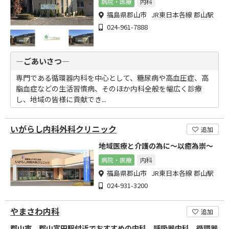
病院・医療
内科
福島県郡山市 JR東日本各線 郡山駅
024-961-7888
―ごあいさつ―
専門である循環器内科を中心として、糖尿病や高血圧症、高
脂血症などの生活習慣病、そのほか内科全般を幅広く診療
し、地域の皆様に貢献でき...
いがらし内科外科クリニック
追加
地域医療と介護の為に～以癒為崇～
病院・医療
内科
福島県郡山市 JR東日本各線 郡山駅
024-931-3200
やまさわ内科
追加
郡山市、郡山富田駅付近でおすすめの内科、呼吸器内科、循環器