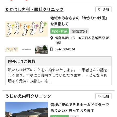
たかはし内科・眼科クリニック
追加
地域のみなさまの「かかりつけ医」
を目指して
病院・医療
循環器内科
福島県郡山市 JR東日本磐越西線 郡
山駅
024-923-0161
院長よりご挨拶
私たちは以下のことをお約束いたします。 ・患者さんの話を
よく聞き、丁寧にご説明させていただきます。 ・どんな時も
明るく元気に挨拶し、応...
うじいえ内科クリニック
追加
皆様が安心できるホームドクターで
ありたいと思っております