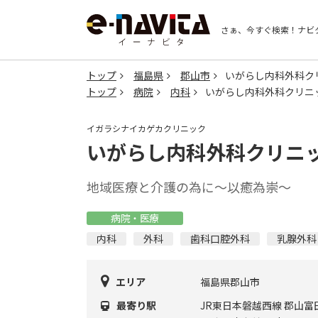
さぁ、今すぐ検索！
ナビ
トップ
福島県
郡山市
いがらし内科外科ク
トップ
病院
内科
いがらし内科外科クリニ
イガラシナイカゲカクリニック
いがらし内科外科クリニ
地域医療と介護の為に～以癒為崇～
病院・医療
内科
外科
歯科口腔外科
乳腺外科
エリア
福島県郡山市
最寄り駅
JR東日本磐越西線 郡山富