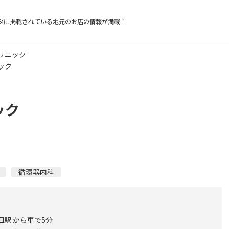
タに掲載されている
地元のお店の情報が満載！
リニック
ック
ック
循環器内科
田駅 から車で5分