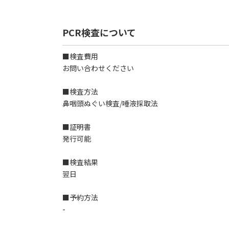
PCR検査について
■検査費用
お問い合わせください
■検査方法
鼻咽頭ぬぐい検査/唾液採取法
■証明書
発行可能
■検査結果
翌日
■予約方法
-