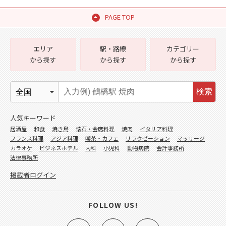
PAGE TOP
エリア
駅・路線
カテゴリー
から探す
から探す
から探す
検索
人気キーワード
居酒屋
和食
焼き鳥
懐石・会席料理
焼肉
イタリア料理
フランス料理
アジア料理
喫茶・カフェ
リラクゼーション
マッサージ
カラオケ
ビジネスホテル
内科
小児科
動物病院
会計事務所
法律事務所
掲載者ログイン
FOLLOW US!