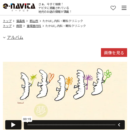
さぁ、今すぐ検索！
ナビタに掲載されている
地元のお店の情報が満載！
トップ
福島県
郡山市
たかはし内科・眼科クリニック
トップ
病院
循環器内科
たかはし内科・眼科クリニック
アルバム
画像を見る