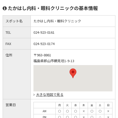
たかはし内科・眼科クリニックの基本情報
スポット名
たかはし内科・眼科クリニック
TEL
024-923-0161
FAX
024-923-0174
住所
〒963-8861
福島県郡山市鶴見坦1-9-13
大きな地図で見る
営業日
月
火
水
木
金
土
日
AM
◯
◯
◯
×
◯
◯
×
PM
◯
◯
◯
×
◯
△
×