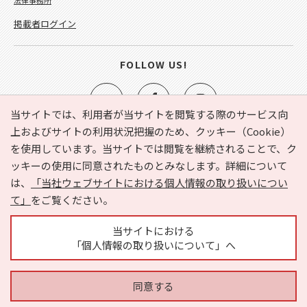
掲載者ログイン
FOLLOW US!
当サイトでは、利用者が当サイトを閲覧する際のサービス向
上およびサイトの利用状況把握のため、クッキー（Cookie）
を使用しています。当サイトでは閲覧を継続されることで、ク
e-NAVITA（イーナビタ）とは？
お気に入り
ヘルプ
ッキーの使用に同意されたものとみなします。詳細について
利用規約
個人情報の取り扱いについて
運営会社
は、
「当社ウェブサイトにおける個人情報の取り扱いについ
サイトマップ
広告掲載に関するお問い合わせ
て」
をご覧ください。
サイトの内容に関するお問い合わせ
当サイトにおける
「個人情報の取り扱いについて」へ
同意する
Copyright © HYOJITO.Co.,Ltd. All Rights Reserved.