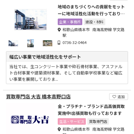
地域のまちづくりへの貢献をモット
ーに地域活性化活動を行っておりま
す
企業・事務所
建設・材料
和歌山県橋本市 南海高野線 学文路
駅
0736-32-0464
幅広い事業で地域活性化をサポート
当社では、生コンクリート事業や砕石骨材事業、アスファル
ト合材事業や建築資材事業、そして自動車学校事業など幅広
い事業を展開しておりま...
買取専門店 大吉 橋本高野口店
追加
金・プラチナ・ブランド品高価買取
実施中!出張買取も行っております
生活・サービス
買取専門店
和歌山県橋本市 南海高野線 学文路