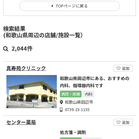
TOPページに戻る
検索結果
(和歌山県周辺の店舗/施設一覧）
2,044件
真寿苑クリニック
追加
和歌山県田辺市にある、おすすめの
内科、循環器内科です
病院・医療
内科
和歌山県田辺市
0739-23-1155
センター薬局
追加
処方箋・調剤