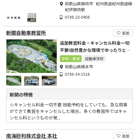
和歌山県御坊市 紀州鉄道紀州鉄道線
紀伊御坊駅
0738-22-0456
新開自動車教習所
追加
追加教習料金・キャンセル料金一切
不要!自然豊かな環境でゆったりと教
習
学校・教育
自動車学校
和歌山県橋本市
0736-34-1516
新開の特徴
☆キャンセル料金一切不要 技能予約をしていても、急な用事
ができて教習をキャンセルした場合、多くの教習所ではキャ
ンセル料というものが発...
南海砂利株式会社 本社
追加