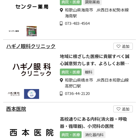
病院・医療
調剤薬局
和歌山県海南市 JR西日本紀勢本線
海南駅
073-483-4564
ハギノ眼科クリニック
追加
地域に根ざした医療に貢献すべく誠
心誠意努力します、よろしくお願い
します
病院・医療
眼科
和歌山県橋本市 JR西日本和歌山線
高野口駅
0736-44-2120
西本医院
追加
高校通りにある内科(消火器・呼吸
器・循環器)、小児科の医院
病院・医療
消化器内科