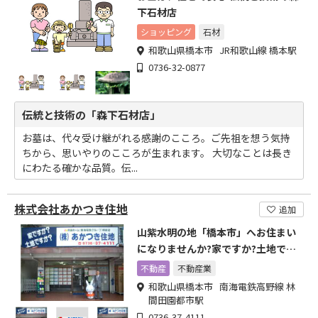
下石材店
ショッピング
石材
和歌山県橋本市 JR和歌山線 橋本駅
0736-32-0877
伝統と技術の「森下石材店」
お墓は、代々受け継がれる感謝のこころ。ご先祖を想う気持
ちから、思いやりのこころが生まれます。 大切なことは長き
にわたる確かな品質。伝...
株式会社あかつき住地
追加
山紫水明の地「橋本市」へお住まい
になりませんか?家ですか?土地です
か?
不動産
不動産業
和歌山県橋本市 南海電鉄高野線 林
間田園都市駅
0736-37-4111