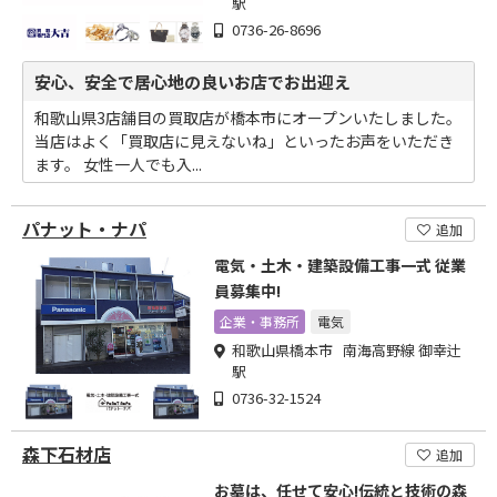
駅
0736-26-8696
安心、安全で居心地の良いお店でお出迎え
和歌山県3店舗目の買取店が橋本市にオープンいたしました。
当店はよく「買取店に見えないね」といったお声をいただき
ます。 女性一人でも入...
パナット・ナパ
追加
電気・土木・建築設備工事一式 従業
員募集中!
企業・事務所
電気
和歌山県橋本市 南海高野線 御幸辻
駅
0736-32-1524
森下石材店
追加
お墓は、任せて安心!伝統と技術の森