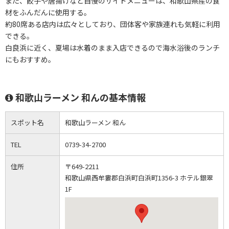
また、餃子や唐揚げなど自慢のサイドメニューは、和歌山県産の食
材をふんだんに使用する。
約80席ある店内は広々としており、団体客や家族連れも気軽に利用
できる。
白良浜に近く、夏場は水着のまま入店できるので海水浴後のランチ
にもおすすめ。
和歌山ラーメン 和んの基本情報
スポット名
和歌山ラーメン 和ん
TEL
0739-34-2700
住所
〒649-2211
和歌山県西牟婁郡白浜町白浜町1356-3 ホテル銀翠
1F