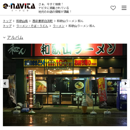
さぁ、今すぐ検索！
ナビタに掲載されている
地元のお店の情報が満載！
トップ
和歌山県
西牟婁郡白浜町
和歌山ラーメン 和ん
トップ
ラーメン・そば・うどん
ラーメン
和歌山ラーメン 和ん
アルバム