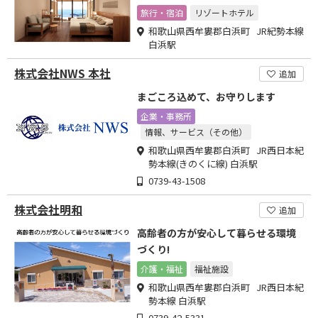
旅行・宿泊
リゾートホテル
和歌山県西牟婁郡白浜町 JR紀勢本線
白浜駅
株式会社NWS 本社
追加
まごころ込めて、お守りします
企業・事務所
情報、サービス（その他）
和歌山県西牟婁郡白浜町 JR西日本紀
勢本線(きのくに線) 白浜駅
0739-43-1508
株式会社明和
追加
高齢者の方が安心して暮らせる環境
づくり!
介護・福祉
福祉施設
和歌山県西牟婁郡白浜町 JR西日本紀
勢本線 白浜駅
0739-42-5331