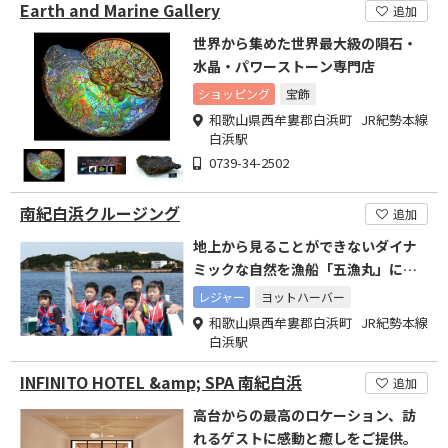
Earth and Marine Gallery
追加
世界から集めた世界最大級の隕石・
水晶・パワーストーン専門店
ショッピング
宝飾
和歌山県西牟婁郡白浜町 JR紀勢本線
白浜駅
0739-34-2502
南紀白浜クルージング
追加
地上から見ることができないダイナ
ミックな自然を漁船「五漁丸」に乗
って一緒に楽しみましょう
レジャー
ヨットハーバー
和歌山県西牟婁郡白浜町 JR紀勢本線
白浜駅
INFINITO HOTEL &amp; SPA 南紀白浜
追加
高台からの最高のロケーション、訪
れるゲストに感動と癒しをご提供。