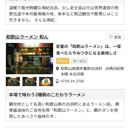
温暖で風光明媚な南紀白浜、少し足を延ばせば世界遺産の熊
野古道や本州最南端の地、串本など周辺観光や散策にはこと
欠きません。 そんな南紀...
和歌山ラーメン 和ん
追加
定番の「和歌山ラーメン」は、一度
食べたらやみつきになる美味しさ
グルメ
ラーメン
和歌山県西牟婁郡白浜町 JR西日紀勢
本線 本白浜駅
0739-34-2700
本場で味わう2種類のこだわりラーメン
観光地として名高い和歌山県の白浜町にあるラーメン店。 豚
骨醤油味のご当地名物「和歌山ラーメン」と、鯛のダシを使
用したあっさり塩味のオ...