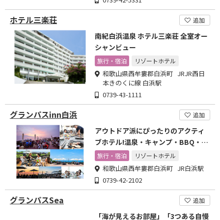
ホテル三楽荘
追加
南紀白浜温泉 ホテル三楽荘 全室オー
シャンビュー
旅行・宿泊
リゾートホテル
和歌山県西牟婁郡白浜町 JRJR西日
本きのくに線 白浜駅
0739-43-1111
グランパスinn白浜
追加
アウトドア派にぴったりのアクティ
ブホテル!温泉・キャンプ・BBQ・ロ
ッジ等で楽しめる!
旅行・宿泊
リゾートホテル
和歌山県西牟婁郡白浜町 JR白浜駅
0739-42-2102
グランパスSea
追加
「海が見えるお部屋」「3つある自慢