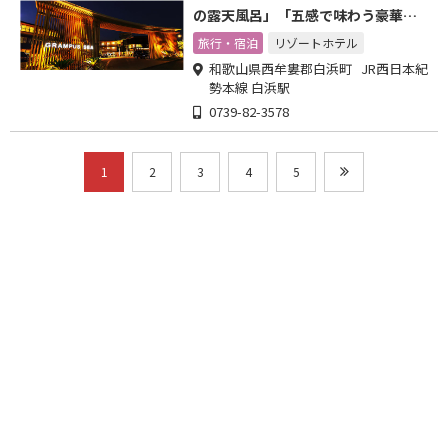
の露天風呂」「五感で味わう豪華バ
イキング」で白浜を満喫!
旅行・宿泊
リゾートホテル
和歌山県西牟婁郡白浜町 JR西日本紀
勢本線 白浜駅
0739-82-3578
1
2
3
4
5