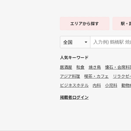
エリア
から探す
駅・
人気キーワード
居酒屋
和食
焼き鳥
懐石・会席料
アジア料理
喫茶・カフェ
リラクゼ
ビジネスホテル
内科
小児科
動物
掲載者ログイン