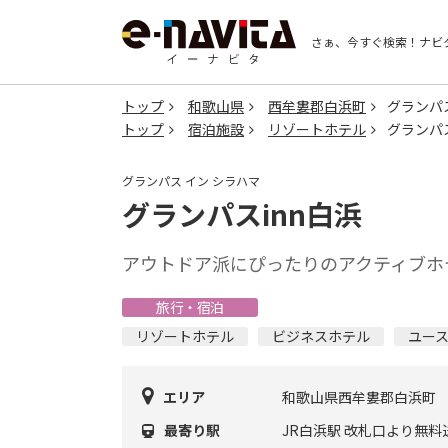
さぁ、今すぐ検索！
ナビ
トップ
和歌山県
西牟婁郡白浜町
グランパス
トップ
宿泊施設
リゾートホテル
グランパス
グランパス イン シラハマ
グランパスinn白浜
アウトドア派にぴったりのアクティブホテ
旅行・宿泊
リゾートホテル
ビジネスホテル
ユー
エリア
和歌山県西牟婁郡白浜町
最寄り駅
JR白浜駅 改札口より無料送