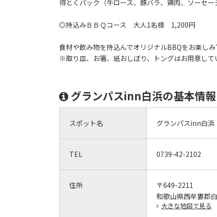
得とくパック（牛ロース、豚バラ、鶏肉、ソーセー
◎持込みＢＢＱコース 大人1名様 1,200円
食材や飲み物を持込んでオリジナルBBQをお楽しみ
※取り皿、お箸、紙おしぼり、トングはお用意して
グランパスinn白浜の基本情報
スポット名
グランパスinn白浜
TEL
0739-42-2102
住所
〒649-2211
和歌山県西牟婁郡白浜
大きな地図で見る