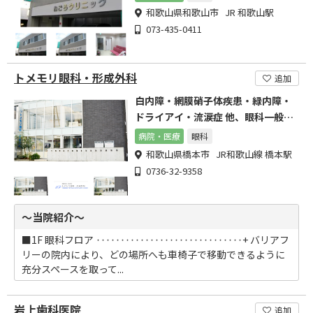
和歌山県和歌山市 JR 和歌山駅
073-435-0411
トメモリ眼科・形成外科
追加
白内障・網膜硝子体疾患・緑内障・
ドライアイ・流涙症 他、眼科一般診
療 外来通院手術
病院・医療
眼科
和歌山県橋本市 JR和歌山線 橋本駅
0736-32-9358
～当院紹介～
■1F 眼科フロア ‥‥‥‥‥‥‥‥‥‥‥‥‥‥‥+ バリアフ
リーの院内により、どの場所へも車椅子で移動できるように
充分スペースを取って...
岩上歯科医院
追加