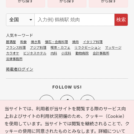
から探す
から探す
から探す
検索
人気キーワード
居酒屋
和食
焼き鳥
懐石・会席料理
焼肉
イタリア料理
フランス料理
アジア料理
喫茶・カフェ
リラクゼーション
マッサージ
カラオケ
ビジネスホテル
内科
小児科
動物病院
会計事務所
法律事務所
掲載者ログイン
FOLLOW US!
当サイトでは、利用者が当サイトを閲覧する際のサービス向
上およびサイトの利用状況把握のため、クッキー（Cookie）
を使用しています。当サイトでは閲覧を継続されることで、ク
e-NAVITA（イーナビタ）とは？
お気に入り
ヘルプ
ッキーの使用に同意されたものとみなします。詳細について
利用規約
個人情報の取り扱いについて
運営会社