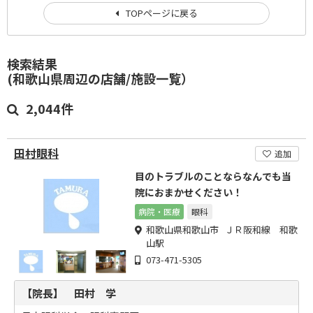
TOPページに戻る
検索結果
(和歌山県周辺の店舗/施設一覧）
2,044件
田村眼科
追加
目のトラブルのことならなんでも当
院におまかせください！
病院・医療
眼科
和歌山県和歌山市 ＪＲ阪和線 和歌
山駅
073-471-5305
【院長】 田村 学