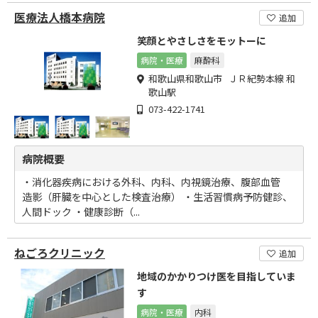
医療法人橋本病院
追加
笑顔とやさしさをモットーに
病院・医療
麻酔科
和歌山県和歌山市 ＪＲ紀勢本線 和
歌山駅
073-422-1741
病院概要
・消化器疾病における外科、内科、内視鏡治療、腹部血管
造影（肝臓を中心とした検査治療） ・生活習慣病予防健診、
人間ドック ・健康診断（...
ねごろクリニック
追加
地域のかかりつけ医を目指していま
す
病院・医療
内科