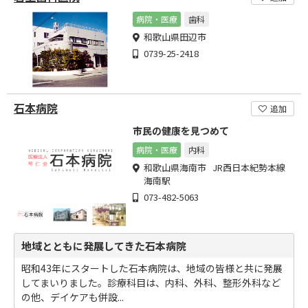
病院・医療
歯科
和歌山県田辺市
0739-25-2418
石本病院
追加
市民の健康を見つめて
病院・医療
内科
和歌山県海南市 JR西日本紀勢本線
海南駅
073-482-5063
地域とともに発展してきた石本病院
昭和43年にスタートした石本病院は、地域の皆様と共に発展
してまいりました。診療科目は、内科、外科、整形外科など
の他、デイケアも併設...