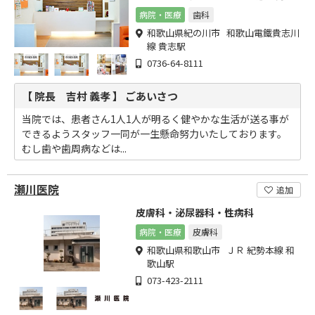
いたしております。
病院・医療
歯科
和歌山県紀の川市 和歌山電鐵貴志川
線 貴志駅
0736-64-8111
【 院長 吉村 義孝 】 ごあいさつ
当院では、患者さん1人1人が明るく健やかな生活が送る事が
できるようスタッフ一同が一生懸命努力いたしております。
むし歯や歯周病などは...
瀬川医院
追加
皮膚科・泌尿器科・性病科
病院・医療
皮膚科
和歌山県和歌山市 ＪＲ 紀勢本線 和
歌山駅
073-423-2111