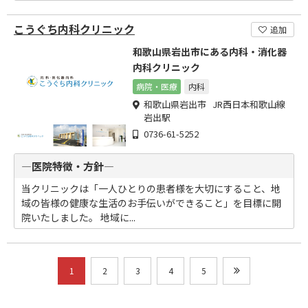
こうぐち内科クリニック
追加
和歌山県岩出市にある内科・消化器
内科クリニック
病院・医療
内科
和歌山県岩出市 JR西日本和歌山線
岩出駅
0736-61-5252
―医院特徴・方針―
当クリニックは「一人ひとりの患者様を大切にすること、地
域の皆様の健康な生活のお手伝いができること」を目標に開
院いたしました。 地域に...
1
2
3
4
5