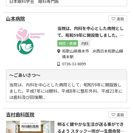
日本眼科学会 眼科専門医
山本病院
追加
当院は、内科を中心とした病院とし
て、昭和59年に開設致しました。平
成7年には眼科、平成8年
病院・医療
内科
和歌山県橋本市 JR西日本和歌山線
橋本駅
0736-32-8899
～ごあいさつ～
当院は、内科を中心とした病院として、昭和59年に開設致し
ました。平成7年には眼科、平成8年に整形外科、平成21年に
は歯科及び回復期...
吉村歯科医院
追加
明るく健やかな生活が送る事ができ
るよう スタッフ一同が一生懸命努力