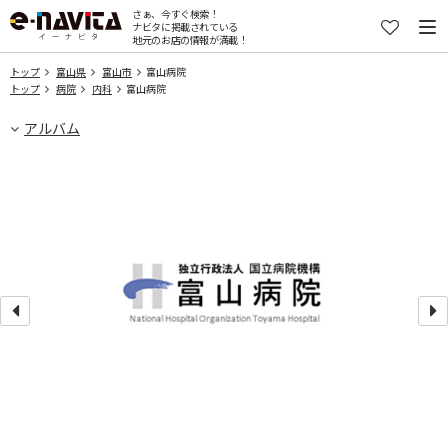
さぁ、今すぐ検索！
ナビタに掲載されている
地元のお店の情報が満載！
トップ
富山県
富山市
富山病院
トップ
病院
内科
富山病院
アルバム
だ