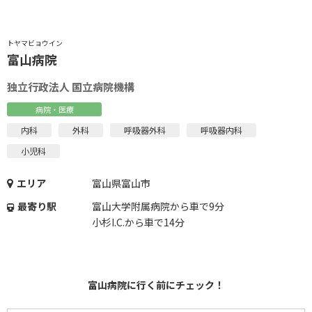
トヤマビョウイン
富山病院
独立行政法人 国立病院機構
病院・医療
内科
外科
呼吸器外科
呼吸器内科
小児科
エリア
富山県富山市
最寄り駅
富山大学附属病院から車で9分
小杉I.C.から車で14分
富山病院に行く前にチェック！