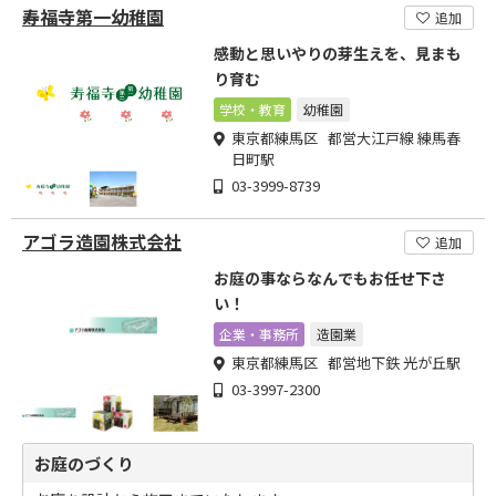
寿福寺第一幼稚園
追加
感動と思いやりの芽生えを、見まも
り育む
学校・教育
幼稚園
東京都練馬区 都営大江戸線 練馬春
日町駅
03-3999-8739
アゴラ造園株式会社
追加
お庭の事ならなんでもお任せ下さ
い！
企業・事務所
造園業
東京都練馬区 都営地下鉄 光が丘駅
03-3997-2300
お庭のづくり