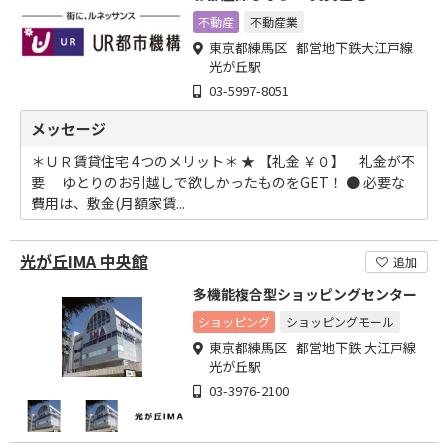
不動産
不動産業
東京都練馬区 都営地下鉄大江戸線
光が丘駅
03-5997-8051
メッセージ
＊ＵＲ賃貸住宅 4つのメリット＊ ★ 【礼金 ￥０】 礼金が不
要 ゆとりのお引越しで欲しかったものをGET！ ● 必要な
費用は、敷金(月額家賃...
光が丘IMA 中央館
追加
多機能複合型ショッピングセンター
ショッピング
ショッピングモール
東京都練馬区 都営地下鉄 大江戸線
光が丘駅
03-3976-2100