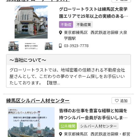
グローリートラストは練馬区大泉学
園エリアで25年以上の実績のある元
気で 明るい不動産屋です
不動産
不動産業
東京都練馬区 西武鉄道池袋線 大泉
学園駅
03-3923-7778
～当社について～
グローリートラストでは、地域密着の信頼される不動産会社
屋さんとして、こだわりの夢のマイホーム探しをお手伝いい
たしております。 【理想...
練馬区シルバー人材センター
追加
皆様のお仕事を豊富な経験と知識を
持つシルバー会員がお手伝いしま
す。
公共機関
シルバー人材センター
東京都練馬区 西武鉄道池袋線・都営