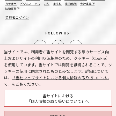
カラオケ
ビジネスホテル
内科
小児科
動物病院
会計事務所
法律事務所
掲載者ログイン
FOLLOW US!
当サイトでは、利用者が当サイトを閲覧する際のサービス向
上およびサイトの利用状況把握のため、クッキー（Cookie）
を使用しています。当サイトでは閲覧を継続されることで、ク
e-NAVITA（イーナビタ）とは？
お気に入り
ヘルプ
ッキーの使用に同意されたものとみなします。詳細について
利用規約
個人情報の取り扱いについて
運営会社
は、
「当社ウェブサイトにおける個人情報の取り扱いについ
サイトマップ
広告掲載に関するお問い合わせ
て」
をご覧ください。
サイトの内容に関するお問い合わせ
当サイトにおける
「個人情報の取り扱いについて」へ