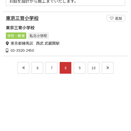
お庭を設計から施工までいたします。
東京三育小学校
追加
東京三育小学校
学校・教育
私立小学校
東京都練馬区 西武 武蔵関駅
03-3920-2450
6
7
8
9
10