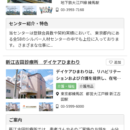
地下鉄大江戸線 練馬駅
03-3993-7168
センター紹介・特色
当センターは登録会員数や契約実績において、 東京都内にあ
る全58のシルバー人材センターの中でも上位に入っておりま
す。 さまざまな仕事に...
新江古田診療所 デイケアひまわり
追加
デイケアひまわりは、リハビリテー
ションおよび介護を提供し、在宅で
の療養生活を支援します。
介護・福祉
介護用品
東京都練馬区 都営大江戸線 新江古
田駅
03-5999-6000
ご案内
新江古田診療所では、患者さんやそのご家族のお話を、十分