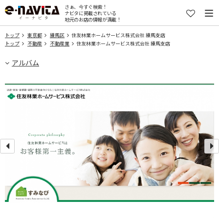
さぁ、今すぐ検索！
ナビタに掲載されている
地元のお店の情報が満載！
トップ
東京都
練馬区
住友林業ホームサービス株式会社 練馬支店
トップ
不動産
不動産業
住友林業ホームサービス株式会社 練馬支店
アルバム