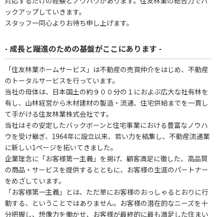
対応するだけの経験とノウハウがあります。住友林業の総合力でバ
ックアップしていきます。
スタッフ一同心よりお待ち申し上げます。
- 成長と躍進のための基盤がここにあります -
「住友林業ホームサービス」は不動産の売買仲介をはじめ、不動産
のトータルサービスを行っています。
当社の母体は、日本国土の約９００分の１におよぶ広大な社有林を
有し、山林経営から木材建材の製造・流通、住宅供給までを一貫し
て手がける住友林業株式会社です。
当社はその安定したバックボーンと住宅事業における豊富なノウハ
ウを受け継ぎ、1964年に設立以来、若い力を結集し、不動産流通業
に新しい1ページを拓いてきました。
企業理念に「お客様第一主義」を掲げ、顧客満足に徹した、高品質
の商品・サービスを提供するとともに、お客様の生涯のパートナー
をめざしています。
「お客様第一主義」とは、ただ単にお客様のおっしゃるとおりに行
動する、ということではありません。お客様の潜在的なニーズを十
分把握し、想像力を働かせ、お客様が最終的に最も満足した住まい