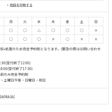
地図を印刷する
月
火
水
木
金
土
日
◯
◯
△
◯
◯
◯
×
◯
◯
◯
×
◯
×
×
術•処置のため完全予約制となります。(緊急の際はお問い合わせ
2:30(受付終了12:00)
18:00(受付終了17:30)
午前のみ完全予約制
後・土曜日午後・日曜日・祝日
ganka.jp/