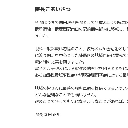
院長ごあいさつ
当院は今まで国田眼科医院として平成2年より練馬区
武新宿線・武蔵関駅南口の駅前商店街内に移転し、
ました。
眼科一般診療は勿論のこと、練馬区医師会活動とし
に渡り関町を中心とした練馬区の地域医療に貢献で
療体制の充実を図りました。
電子カルテ導入による診察の効率化を図るとともに
ある加齢性黄斑変性症や網膜静脈閉塞症に対する最
地域の皆さんに最善の眼科医療を提供できるようス
どんな些細なことでも構いません。
眼のことで少しでも気になるようなことがあれば、
院長 國田 正矩