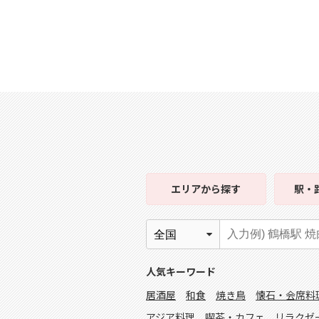
エリア
から探す
駅・
人気キーワード
居酒屋
和食
焼き鳥
懐石・会席料
アジア料理
喫茶・カフェ
リラクゼ