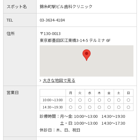
スポット名
錦糸町駅ビル歯科クリニック
TEL
03-3634-4184
住所
〒130-0013
東京都墨田区江東橋3-14-5 テルミナ 6F
大きな地図で見る
営業日
月
火
水
木
金
土
日
10:00～13:00
◯
◯
◯
◯
◯
◯
◯
14:30～19:30
◯
◯
◯
◯
◯
◯
◯
診療時間：
月～金: 10:00～13:00 14:30～19:30
土・日: 10:00～13:00 14:30～17:30
休診日：
木、日、祝日