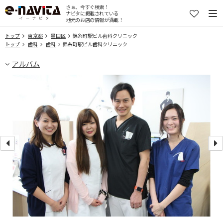
さぁ、今すぐ検索！
ナビタに掲載されている
地元のお店の情報が満載！
トップ
東京都
墨田区
錦糸町駅ビル歯科クリニック
トップ
歯科
歯科
錦糸町駅ビル歯科クリニック
アルバム