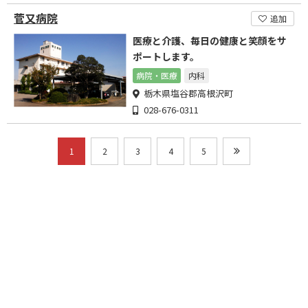
菅又病院
追加
医療と介護、毎日の健康と笑顔をサ
ポートします。
病院・医療
内科
栃木県塩谷郡高根沢町
028-676-0311
1
2
3
4
5