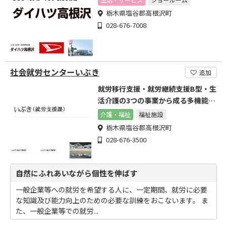
栃木県塩谷郡高根沢町
028-676-7008
社会就労センターいぶき
追加
就労移行支援・就労継続支援B型・生
活介護の3つの事業から成る多機能型
事業所です。
介護・福祉
福祉施設
栃木県塩谷郡高根沢町
028-676-3500
自然にふれあいながら個性を伸ばす
一般企業等への就労を希望する人に、一定期間、就労に必要
な知識及び能力向上のための必要な訓練をおこないます。 ま
た、一般企業等での就労...