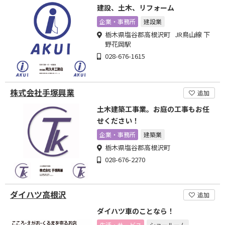
建設、土木、リフォーム
企業・事務所
建設業
栃木県塩谷郡高根沢町 JR鳥山線 下
野花岡駅
028-676-1615
株式会社手塚興業
追加
土木建築工事業。お庭の工事もお任
せください！
企業・事務所
建築業
栃木県塩谷郡高根沢町
028-676-2270
ダイハツ高根沢
追加
ダイハツ車のことなら！
生活・サービス
ショールーム