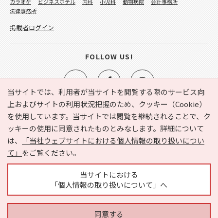
カラオケ
ビジネスホテル
内科
小児科
動物病院
会計事務所
法律事務所
掲載者ログイン
FOLLOW US!
当サイトでは、利用者が当サイトを閲覧する際のサービス向
上およびサイトの利用状況把握のため、クッキー（Cookie）
を使用しています。当サイトでは閲覧を継続されることで、ク
e-NAVITA（イーナビタ）とは？
お気に入り
ヘルプ
ッキーの使用に同意されたものとみなします。詳細について
利用規約
個人情報の取り扱いについて
運営会社
は、
「当社ウェブサイトにおける個人情報の取り扱いについ
サイトマップ
広告掲載に関するお問い合わせ
て」
をご覧ください。
サイトの内容に関するお問い合わせ
当サイトにおける
「個人情報の取り扱いについて」へ
同意する