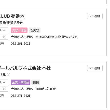
CLUB 夢番地
追加
森駅徒歩約5分
リー
美容・理容
理美容
大阪府堺市西区 南海電鉄南海本線 諏訪ノ森駅
・駅
072-261-7011
番号
ボールバルブ株式会社 本社
追加
バルブ
リー
企業・事務所
機械
大阪府堺市西区 JR阪和線 鳳駅
・駅
072-271-8421
番号