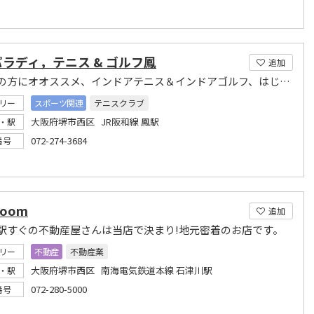
ラディ，テニス & ゴルフ鳳
追加
初心者の方にオオススメ、インドアテニス＆インドアゴルフ、はじめませんか！
リー
スポーツ関連
テニスクラブ
大阪府堺市西区 JR阪和線 鳳駅
・駅
072-274-3684
番号
oom
追加
駅すぐの不動産屋さんは当店で決まり!地元密着のお店です。
リー
不動産
不動産業
大阪府堺市西区 南海電気鉄道本線 石津川駅
・駅
072-280-5000
番号