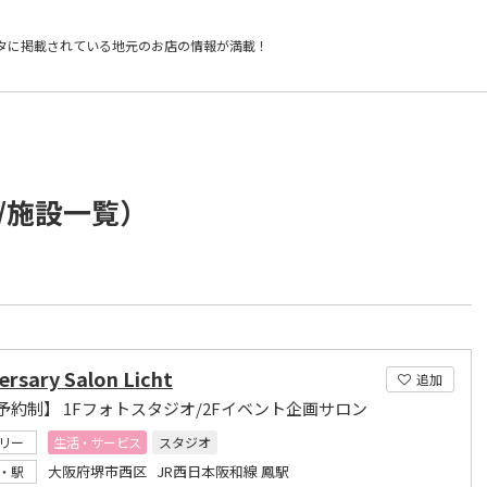
タに掲載されている
地元のお店の情報が満載！
/施設一覧）
ersary Salon Licht
追加
予約制】 1Fフォトスタジオ/2Fイベント企画サロン
リー
生活・サービス
スタジオ
大阪府堺市西区 JR西日本阪和線 鳳駅
・駅