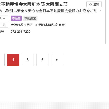
本不動産協会大阪府本部 大阪南支部
追加
不動産のお取引は安全＆安心な全日本不動産協会会員のお店をご利用下さい。無料相談会実施中
リー
不動産
不動産業
大阪府堺市西区 JR西日本阪和線 鳳駅
・駅
072-263-7222
番号
4
5
6