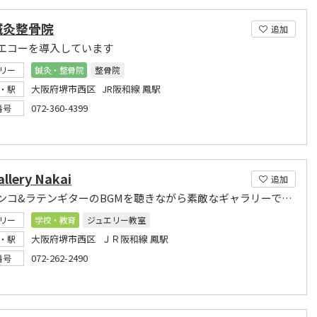
鍼灸整骨院
追加
エコーを導入しています
リー
鍼灸・整骨院
整骨院
大阪府堺市西区 JR阪和線 鳳駅
・駅
072-360-4399
番号
allery Nakai
追加
フラメンコ&ラテンギターのBGMを聴きながら素敵なギャラリーで美味しい紅茶を
リー
学校・教育
ジュエリー教室
大阪府堺市西区 ＪＲ阪和線 鳳駅
・駅
072-262-2490
番号