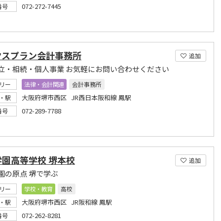
072-272-7445
番号
クスプラン会計事務所
追加
立・相続・個人事業 お気軽にお問い合わせください
リー
法律・会計関連
会計事務所
大阪府堺市西区 JR西日本阪和線 鳳駅
・駅
072-289-7788
番号
学園高等学校 堺本校
追加
園の原点 堺で学ぶ
リー
学校・教育
高校
大阪府堺市西区 JR阪和線 鳳駅
・駅
072-262-8281
番号