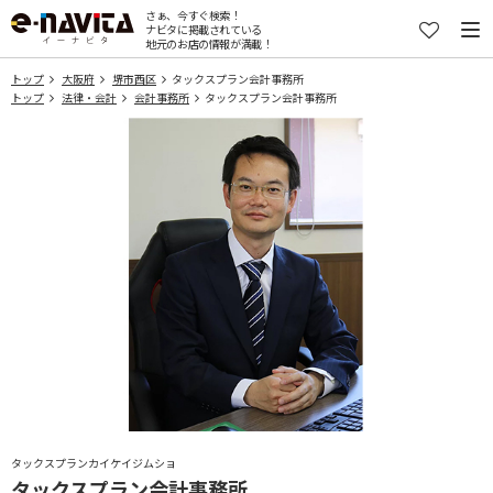
さぁ、今すぐ検索！
ナビタに掲載されている
地元のお店の情報が満載！
トップ
大阪府
堺市西区
タックスプラン会計事務所
トップ
法律・会計
会計事務所
タックスプラン会計事務所
タックスプランカイケイジムショ
タックスプラン会計事務所