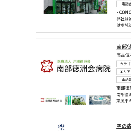
電話
- CONC
弊社は
は地域
南部
高品位
カテゴ
エリア
電話
南部徳
南部徳
東風平
空の