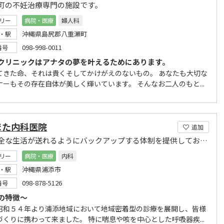
町の不妊治療専門の施設です。
リー
病院・医療
婦人科
沖縄県島尻郡八重瀬町
・駅
098-998-0011
番号
クリニックはアナタの夢を叶えるためにあります。
てきた命、それは貴くそしてかけがえのないもの。 あなたも大切な
ナーもその存在自体が美しく輝いています。 そんなお二人のもと...
また内科医院
追加
安心安全な生活が送れるようにバックアップする体制を提供しております。
リー
病院・医療
内科
沖縄県浦添市
・駅
098-878-5126
番号
の特徴～
昭和５４年より浦添地域において地域密着型の診療を展開し、皆様
づくりに携わって来ました。 特に喘息や咳を中心とした呼吸器疾...