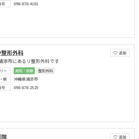
098-878-4181
番号
や整形外科
追加
浦添市にあるリ整形外科です
リー
病院・医療
整形外科
沖縄県浦添市
・駅
098-878-2525
番号
医院
追加