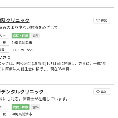
歯科クリニック
追加
痛みのより少ない診療をめざして
リー
病院・医療
歯科
沖縄県浦添市
・駅
098-879-1555
番号
いさつ
ックは、昭和54年(1979年)10月1日に開設し、さらに、平成4年
2年)に医療法人 健生会に移行し、現在35年目に...
びデンタルクリニック
追加
科にも対応。保育士が在籍しています。
リー
病院・医療
歯科
沖縄県浦添市
・駅