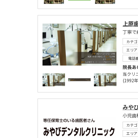
上原
丁寧で
カテゴ
エリア
電話
院長あ
当クリニ
(199
みや
小児歯
カテゴ
エリア