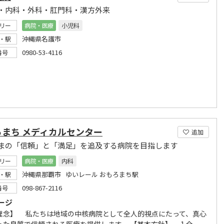
・内科・外科・肛門科・漢方外来
リー
病院・医療
小児科
沖縄県名護市
・駅
0980-53-4116
番号
ろまち メディカルセンター
追加
まの「信頼」と「満足」を追及する病院を目指します
リー
病院・医療
内科
沖縄県那覇市 ゆいレール おもろまち駅
・駅
098-867-2116
番号
ージ
理念】 私たちは地域の中核病院として全人的視点にたって、真心