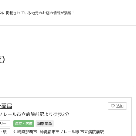
タに掲載されている
地元のお店の情報が満載！
覧）
ナ薬局
追加
ノレール市立病院前駅より徒歩3分
リー
病院・医療
調剤薬局
沖縄県那覇市 沖縄都市モノレール線 市立病院前駅
・駅