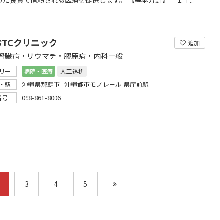
た良質で信頼される医療を提供します。 【基本方針】 1.全...
おTCクリニック
追加
腎臓病・リウマチ・膠原病・内科一般
リー
病院・医療
人工透析
沖縄県那覇市 沖縄都市モノレール 県庁前駅
・駅
098-861-8006
番号
3
4
5