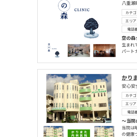
八重瀬
カテゴ
エリア
電話
空の森
生まれ
パート
かり
カテゴ
エリア
電話
～当院
当院は
の健康