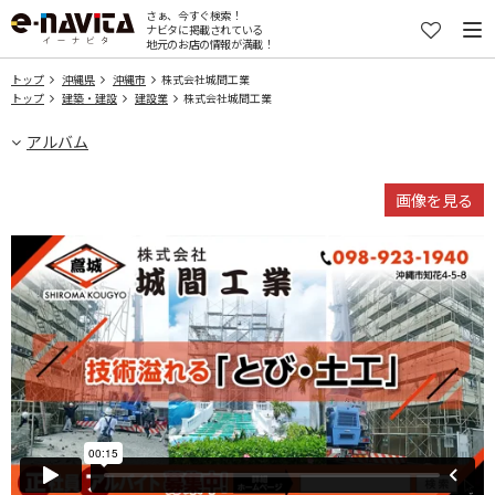
さぁ、今すぐ検索！
ナビタに掲載されている
地元のお店の情報が満載！
トップ
沖縄県
沖縄市
株式会社城間工業
トップ
建築・建設
建設業
株式会社城間工業
アルバム
画像を見る