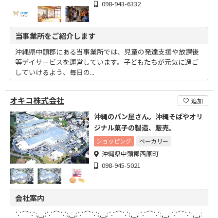
098-943-6332
当事業所をご紹介します
沖縄県中頭郡にある当事業所では、児童の発達支援や放課後
等デイサービスを運営しています。子どもたちが元気に過ご
していけるよう、毎日の...
オキコ株式会社
追加
沖縄のパン屋さん。沖縄そばやオリ
ジナル菓子の製造、販売。
ショッピング
ベーカリー
沖縄県中頭郡西原町
098-945-5021
会社案内
∵⌒∵:,_,:∵⌒∵:,_,:∵⌒∵:,_,:∵⌒∵:,_,:∵⌒∵:,_,:∵⌒∵:,_,: