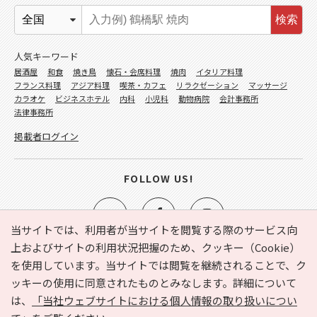
検索
人気キーワード
居酒屋
和食
焼き鳥
懐石・会席料理
焼肉
イタリア料理
フランス料理
アジア料理
喫茶・カフェ
リラクゼーション
マッサージ
カラオケ
ビジネスホテル
内科
小児科
動物病院
会計事務所
法律事務所
掲載者ログイン
FOLLOW US!
当サイトでは、利用者が当サイトを閲覧する際のサービス向
上およびサイトの利用状況把握のため、クッキー（Cookie）
を使用しています。当サイトでは閲覧を継続されることで、ク
e-NAVITA（イーナビタ）とは？
お気に入り
ヘルプ
ッキーの使用に同意されたものとみなします。詳細について
利用規約
個人情報の取り扱いについて
運営会社
は、
「当社ウェブサイトにおける個人情報の取り扱いについ
サイトマップ
広告掲載に関するお問い合わせ