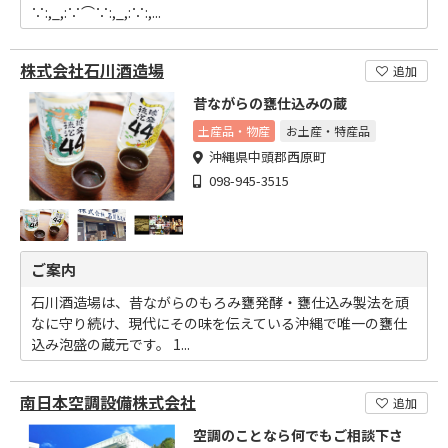
∵:,_,:∵⌒∵:,_,:∵:,...
株式会社石川酒造場
追加
昔ながらの甕仕込みの蔵
土産品・物産
お土産・特産品
沖縄県中頭郡西原町
098-945-3515
ご案内
石川酒造場は、昔ながらのもろみ甕発酵・甕仕込み製法を頑
なに守り続け、現代にその味を伝えている沖縄で唯一の甕仕
込み泡盛の蔵元です。 1...
南日本空調設備株式会社
追加
空調のことなら何でもご相談下さ