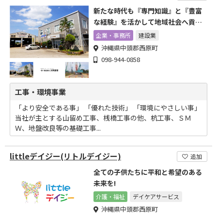
新たな時代も『専門知識』と『豊富
な経験』を活かして地域社会へ貢献
します
企業・事務所
建設業
沖縄県中頭郡西原町
098-944-0858
工事・環境事業
「より安全である事」 「優れた技術」 「環境にやさしい事」
当社が主とする山留め工事、桟橋工事の他、杭工事、ＳＭ
Ｗ、地盤改良等の基礎工事...
littleデイジー(リトルデイジー)
追加
全ての子供たちに平和と希望のある
未来を!
介護・福祉
デイケアサービス
沖縄県中頭郡西原町