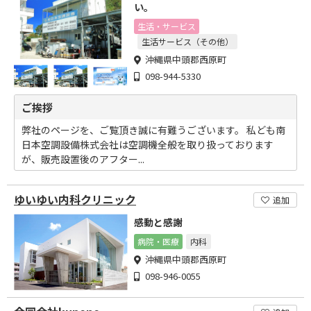
い。
生活・サービス
生活サービス（その他）
沖縄県中頭郡西原町
098-944-5330
ご挨拶
弊社のページを、ご覧頂き誠に有難うございます。 私ども南
日本空調設備株式会社は空調機全般を取り扱っております
が、販売設置後のアフター...
ゆいゆい内科クリニック
追加
感動と感謝
病院・医療
内科
沖縄県中頭郡西原町
098-946-0055