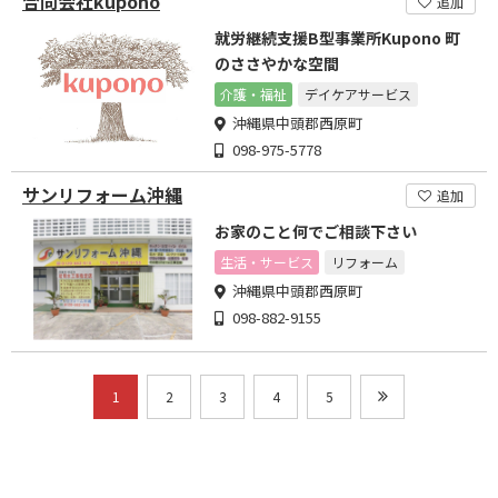
合同会社kupono
追加
就労継続支援B型事業所Kupono 町
のささやかな空間
介護・福祉
デイケアサービス
沖縄県中頭郡西原町
098-975-5778
サンリフォーム沖縄
追加
お家のこと何でご相談下さい
生活・サービス
リフォーム
沖縄県中頭郡西原町
098-882-9155
1
2
3
4
5