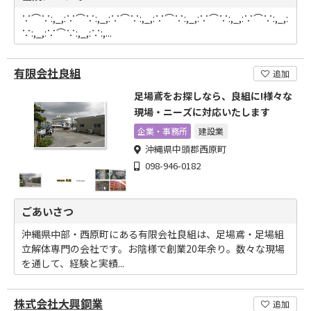
∵⌒∵:,_,:∵⌒∵:,_,:∵⌒∵:,_,:∵⌒∵:,_,:∵⌒∵:,_,:∵⌒∵:,_,:
∵:,_,:∵⌒∵:,_,:∵:,...
有限会社良組
追加
足場鳶をお探しなら、良組に!様々な
現場・ニーズに対応いたします
企業・事務所
建設業
沖縄県中頭郡西原町
098-946-0182
ごあいさつ
沖縄県中部・西原町にある有限会社良組は、足場鳶・足場組
立解体専門の会社です。お陰様で創業20年余り。数々な現場
を通して、経験と実績...
株式会社大興鋼業
追加