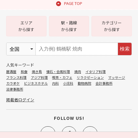
PAGE TOP
エリア
駅・路線
カテゴリー
から探す
から探す
から探す
検索
人気キーワード
居酒屋
和食
焼き鳥
懐石・会席料理
焼肉
イタリア料理
フランス料理
アジア料理
喫茶・カフェ
リラクゼーション
マッサージ
カラオケ
ビジネスホテル
内科
小児科
動物病院
会計事務所
法律事務所
掲載者ログイン
FOLLOW US!