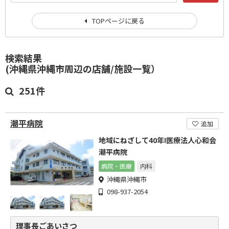
TOPページに戻る
検索結果
(沖縄県沖縄市周辺の店舗/施設一覧）
251件
潮平病院
追加
地域にねざして40年!医療法人心和会
潮平病院
病院・医療
内科
沖縄県沖縄市
098-937-2054
理事長ごあいさつ