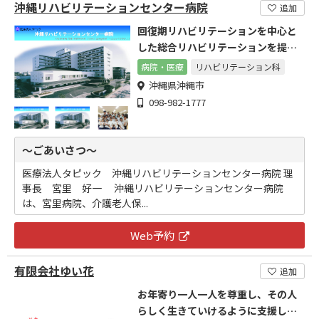
沖縄リハビリテーションセンター病院
追加
回復期リハビリテーションを中心と
した総合リハビリテーションを提供
します
病院・医療
リハビリテーション科
沖縄県沖縄市
098-982-1777
～ごあいさつ～
医療法人タピック 沖縄リハビリテーションセンター病院 理
事長 宮里 好一 沖縄リハビリテーションセンター病院
は、宮里病院、介護老人保...
Web予約
有限会社ゆい花
追加
お年寄り一人一人を尊重し、その人
らしく生きていけるように支援しま