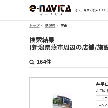
さぁ、今すぐ検索！
ナビ
トップ
新潟県
燕市
検索結果
(新潟県燕市周辺の店舗/施
164件
井手
お口の
カテゴ
エリア