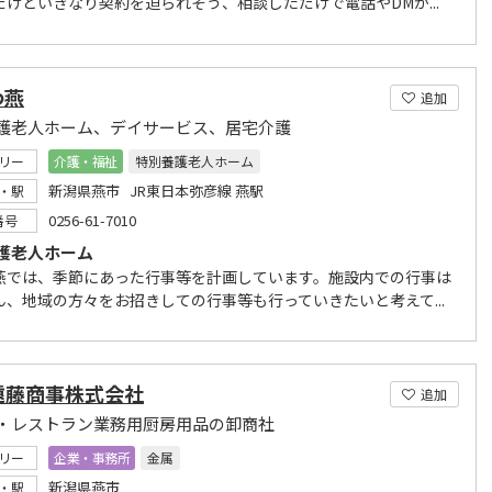
だけどいきなり契約を迫られそう、相談しただけで電話やDMが...
わ燕
追加
護老人ホーム、デイサービス、居宅介護
リー
介護・福祉
特別養護老人ホーム
新潟県燕市 JR東日本弥彦線 燕駅
・駅
0256-61-7010
番号
護老人ホーム
燕では、季節にあった行事等を計画しています。施設内での行事は
ん、地域の方々をお招きしての行事等も行っていきたいと考えて...
遠藤商事株式会社
追加
・レストラン業務用厨房用品の卸商社
リー
企業・事務所
金属
新潟県燕市
・駅