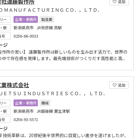
会社遠藤製作所
追加
Ｏ ＭＡＮＵＦＡＣＴＵＲＩＮＧ ＣＯ．，ＬＴＤ．
リー
企業・事務所
製造業
新潟県燕市 JR弥彦線 燕駅
・駅
0256-66-0033
番号
ージ
製作所の思い】 遠藤製作所は新しいものを生み出す活力で、世界の
の中で存在感を発揮します。最先端技術がつくりだす高性能と高...
工業株式会社
追加
ＵＥＴＳＵ ＩＮＤＵＳＴＲＩＥＳ ＣＯ．， ＬＴＤ．
リー
企業・事務所
機械
新潟県燕市 JR越後線 粟生津駅
・駅
0256-93-5571
番号
ージ
拶 技術革新は、20世紀後半世界的に目覚しい進歩を遂げましたが、