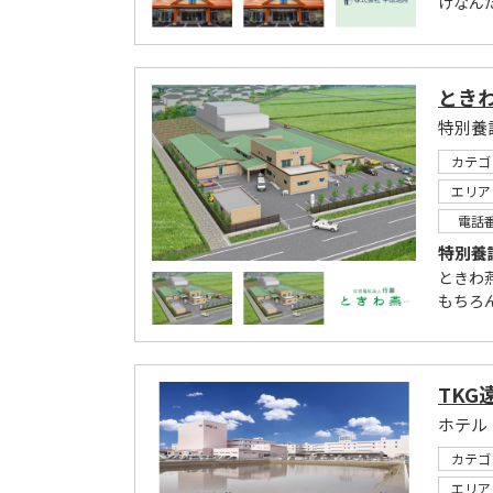
けなん
とき
特別養
カテゴ
エリア
電話
特別養
ときわ
もちろ
TKG
ホテル
カテゴ
エリア