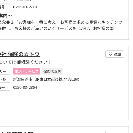
0256-63-2710
番号
案内～
理念◆ 1.「お客様を一番に考え」お客様の求める良質なキッチンウ
提供し、お客様のご満足のいくサービスを心がけ、お客様の繁...
会社 保険のカトウ
追加
ついては御相談ください！
リー
生活・サービス
保険代理店
新潟県燕市 JR東日本越後線 北吉田駅
・駅
0256-93-2864
番号