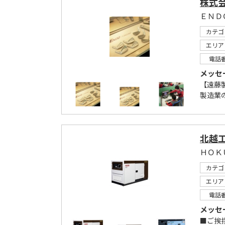
株式
ＥＮＤ
カテゴ
エリア
電話
メッセ
【遠藤
製造業
北越
ＨＯＫ
カテゴ
エリア
電話
メッセ
■ご挨