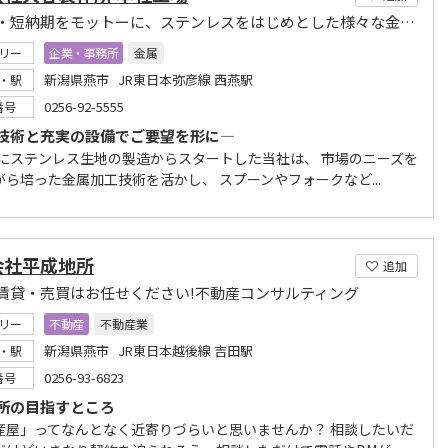
高品質・短納期をモットーに、ステンレスをはじめとした様々な金属素材の加工に取り組みます。
リー
企業・事務所
金属
新潟県燕市 JR東日本弥彦線 西燕駅
・駅
0256-92-5555
番号
技術と充実の設備でご要望を形に―
3年にステンレス生地の製造からスタートした当社は、 市場のニーズを
がら培った金属加工技術を活かし、 スプーンやフォークなど...
会社平成地所
追加
賃貸・売買はお任せください!不動産コンサルティング
リー
不動産
不動産業
新潟県燕市 JR東日本越後線 吉田駅
・駅
0256-93-6823
番号
所の目指すところ
産屋」ってなんとなく近寄りづらいと思いませんか？ 相談したいだ