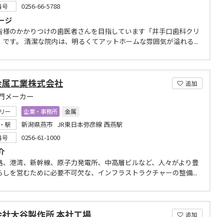
0256-66-5788
番号
ージ
皆様のかかりつけの歯医者さんを目指しています「井手口歯科クリ
」です。 清潔な院内は、明るくてアットホームな雰囲気が溢れる...
金属工業株式会社
追加
門メーカー
リー
企業・事務所
金属
新潟県燕市 JR東日本弥彦線 西燕駅
・駅
0256-61-1000
番号
介
路、港湾、新幹線、原子力発電所、中高層ビルなど、人々がより豊
らしを営むために必要不可欠な、インフラストラクチャーの整備...
会社大谷製作所 本社工場
追加