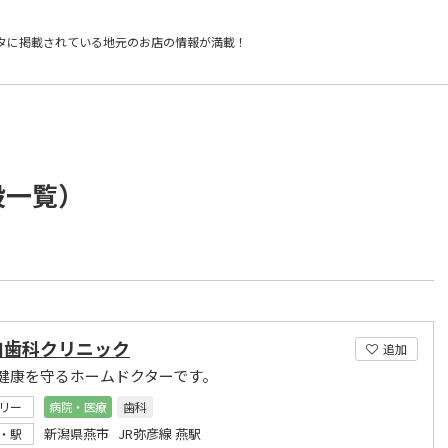
タに掲載されている
地元のお店の情報が満載！
設一覧）
口歯科クリニック
追加
健康を守るホームドクターです。
リー
病院・医療
歯科
新潟県燕市 JR弥彦線 燕駅
・駅