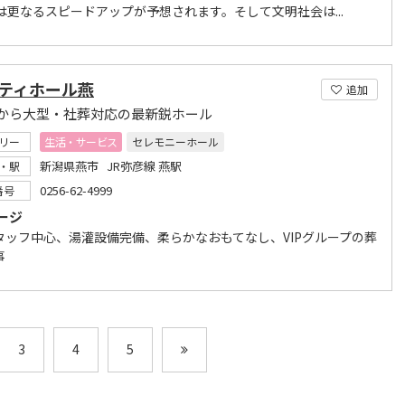
紀は更なるスピードアップが予想されます。そして文明社会は...
シティホール燕
追加
から大型・社葬対応の最新鋭ホール
リー
生活・サービス
セレモニーホール
新潟県燕市 JR弥彦線 燕駅
・駅
0256-62-4999
番号
ージ
タッフ中心、湯灌設備完備、柔らかなおもてなし、VIPグループの葬
事
3
4
5