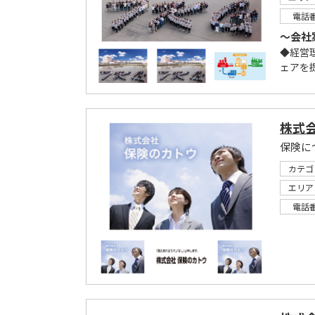
電話
～会社
◆経営
ェアを
株式
保険に
カテゴ
エリア
電話