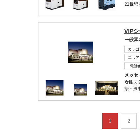
21世
VIP
一般葬
カテゴ
エリア
電話
メッセ
女性ス
祭・法
1
2