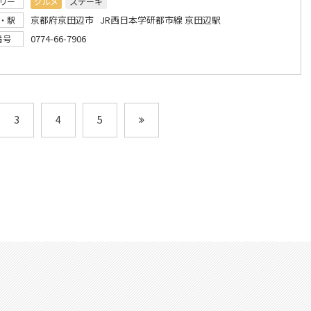
リー
グルメ
ステーキ
京都府京田辺市 JR西日本学研都市線 京田辺駅
・駅
0774-66-7906
番号
3
4
5