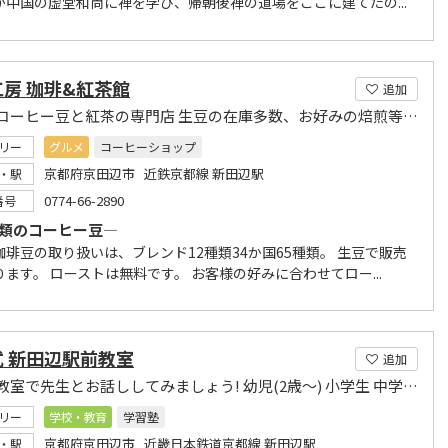
が中国の虚堂和尚に禅を学び、帰朝後禅の道場をここに建てたの...
房 珈琲&紅茶館
追加
世界のコーヒー豆と紅茶の専門店 生豆の在庫多数、お好みの焙煎等ご相談できます!
リー
グルメ
コーヒーショップ
京都府京田辺市 近鉄京都線 新田辺駅
・駅
0774-66-2890
番号
種類のコーヒー豆―
珈琲豆の取り扱いは、ブレンド12種類34か国65種類。 生豆で販売
ます。 ローストは無料です。 お客様の好みに合わせてロー...
式 新田辺駅前教室
追加
まずは教室で先生とお話ししてみましょう! 幼児(2歳～) 小学生 中学生 高校生
リー
学校・教育
学習塾
京都府京田辺市 近畿日本鉄道京都線 新田辺駅
・駅