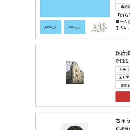
電話
「自ら
■一人
るのに
医療法
新田辺
カテゴ
エリア
電話
ちゅ
京都府