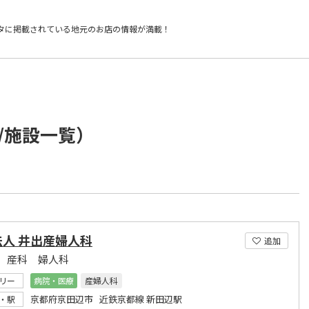
タに掲載されている
地元のお店の情報が満載！
/施設一覧）
法人 井出産婦人科
追加
 産科 婦人科
リー
病院・医療
産婦人科
京都府京田辺市 近鉄京都線 新田辺駅
・駅