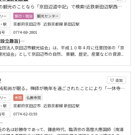
京田辺の観光のことなら「京田辺道中記」で検索!近鉄新田辺駅西口すぐに「駅ナカ案内所」あり
リー
旅行・宿泊
観光センター
京都府京田辺市 近鉄京都線 新田辺駅
・駅
0774-68-2801
番号
(設立趣旨)―
社団法人京田辺市観光協会」は、平成１０年４月に任意団体の「京
観光協会」として京田辺市の自然、 景観、歴史、産業などの資源...
寺
追加
一休宗純和尚が眠る。禅師が晩年を過ごされたことにより「一休寺」と称して親しまれています。
リー
寺院
仏教寺院
京都府京田辺市 近鉄京都線 新田辺駅
・駅
0774-62-0193
番号
―
元の名は妙勝寺であって、鎌倉時代、臨済宗の高僧大應国師（南浦