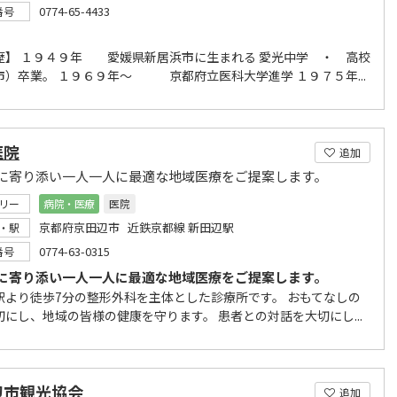
0774-65-4433
番号
】 １９４９年 愛媛県新居浜市に生まれる 愛光中学 ・ 高校
市）卒業。 １９６９年～ 京都府立医科大学進学 １９７５年...
医院
追加
に寄り添い一人一人に最適な地域医療をご提案します。
リー
病院・医療
医院
京都府京田辺市 近鉄京都線 新田辺駅
・駅
0774-63-0315
番号
に寄り添い一人一人に最適な地域医療をご提案します。
駅より徒歩7分の整形外科を主体とした診療所です。 おもてなしの
切にし、地域の皆様の健康を守ります。 患者との対話を大切にし...
辺市観光協会
追加