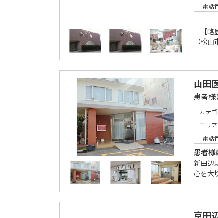
電話
【略歴
（松山
山田
患者様
カテゴ
エリア
電話
患者様
新田辺
心を大
京田