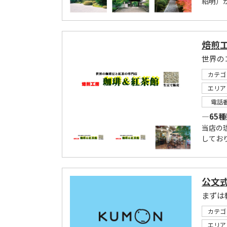
紹明）
焙煎工
カテゴ
エリア
電話
―65
当店の
しており
公文
カテゴ
エリア