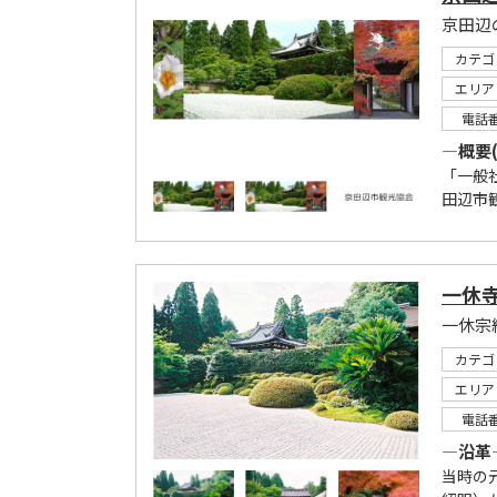
カテゴ
エリア
電話
―概要
「一般
田辺市
一休
カテゴ
エリア
電話
―沿革
当時の