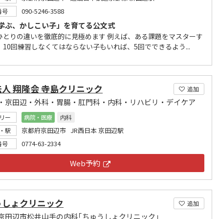
090-5246-3588
番号
学ぶ、かしこい子」を育てる公文式
ひとりの違いを徹底的に見極めます 例えば、ある課題をマスターす
、10回練習しなくてはならない子もいれば、5回でできるよう...
人 翔隆会 寺島クリニック
追加
・京田辺・外科・胃腸・肛門科・内科・リハビリ・デイケア
リー
病院・医療
内科
京都府京田辺市 JR西日本 京田辺駅
・駅
0774-63-2334
番号
Web予約
うしょクリニック
追加
京田辺市松井山手の内科｢ちゅうしょクリニック｣