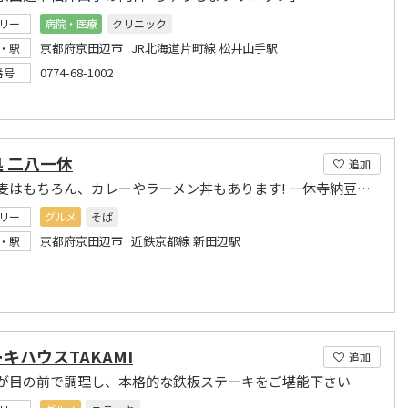
リー
病院・医療
クリニック
京都府京田辺市 JR北海道片町線 松井山手駅
・駅
0774-68-1002
番号
 二八一休
追加
二八蕎麦はもちろん、カレーやラーメン丼もあります! 一休寺納豆を使ったいなりも大好評です!
リー
グルメ
そば
京都府京田辺市 近鉄京都線 新田辺駅
・駅
キハウスTAKAMI
追加
が目の前で調理し、本格的な鉄板ステーキをご堪能下さい