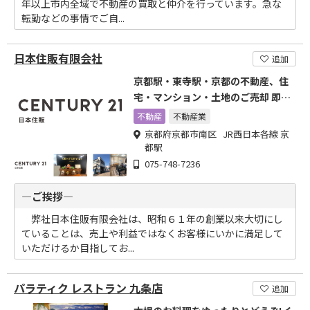
年以上市内全域で不動産の買取と仲介を行っています。急な
転勤などの事情でご自...
日本住販有限会社
追加
京都駅・東寺駅・京都の不動産、住
宅・マンション・土地のご売却 即買
取も
不動産
不動産業
京都府京都市南区 JR西日本各線 京
都駅
075-748-7236
―ご挨拶―
弊社日本住販有限会社は、昭和６１年の創業以来大切にし
ていることは、売上や利益ではなくお客様にいかに満足して
いただけるか目指してお...
パラティク レストラン 九条店
追加