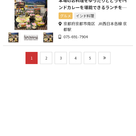
本場のお料理をゆったりとどうぞ!イ
ンドカレーを堪能できるランチを多
数ご用意しております。
グルメ
インド料理
京都府京都市南区 JR西日本各線 京
都駅
075-691-7904
1
2
3
4
5