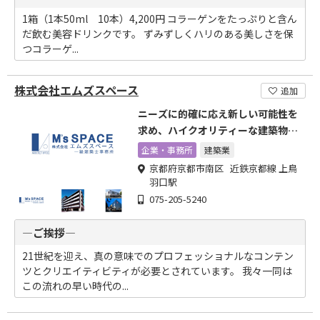
1箱（1本50ml 10本）4,200円 コラーゲンをたっぷりと含ん
だ飲む美容ドリンクです。 ずみずしくハリのある美しさを保
つコラーゲ...
株式会社エムズスペース
追加
ニーズに的確に応え新しい可能性を
求め、ハイクオリティーな建築物を
造形
企業・事務所
建築業
京都府京都市南区 近鉄京都線 上鳥
羽口駅
075-205-5240
―ご挨拶―
21世紀を迎え、真の意味でのプロフェッショナルなコンテン
ツとクリエイティビティが必要とされています。 我々一同は
この流れの早い時代の...