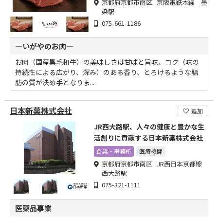
京都府京都市南区 京阪電鉄本線 墨
染駅
075-661-1186
―いがやのお肉―
お肉（国産黒毛和牛）の美味しさは甘味と旨味、コク（味の
持続性による広がり、深み）のある香り、とろけるような脂
肪の質が決め手となりま...
日本新薬株式会社
追加
JR西大路駅、人々の健康と豊かな生
活創りに貢献する日本新薬株式会社
企業・事務所
医療機関
京都府京都市南区 JR西日本京都線
西大路駅
075-321-1111
医薬品事業