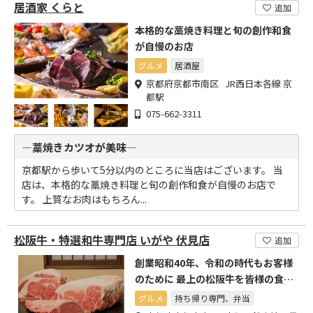
居酒家 くらと
追加
本格的な藁焼き料理と旬の創作和食
が自慢のお店
グルメ
居酒屋
京都府京都市南区 JR西日本各線 京
都駅
075-662-3311
―藁焼きカツオが美味―
京都駅から歩いて5分以内のところに当店はございます。 当
店は、本格的な藁焼き料理と旬の創作和食が自慢のお店で
す。 上質なお肉はもちろん...
松阪牛・特選和牛専門店 いがや 伏見店
追加
創業昭和40年、令和の時代もお客様
のために 最上の松阪牛を皆様の食卓
へお届けします。
グルメ
持ち帰り専門、弁当