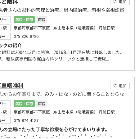
もと眼科
追加
糖尿病患者さんの眼科的管理と治療、緑内障治療、斜視や弱視診察などお気軽にご相談ください。
リー
病院・医療
医院
京都府京都市下京区 JR山陰本線（嵯峨野線） 丹波口駅
・駅
075-326-8786
番号
ックの紹介
眼科は2004年3月に開院、2016年11月現在地に移転しました。
来、糖尿病専門医の梶山内科クリニックと連携して糖尿...
耳鼻咽喉科
追加
お子さんからお年寄りまで、みみ・はな・のどに関することならなんでも誠実に対応します。
リー
病院・医療
医院
京都府京都市下京区 JR山陰本線（嵯峨野線） 丹波口駅
・駅
075-874-4187
番号
んの立場にたった丁寧な診療を心がけてまいります。
*:.。..。.:*・゜・*:.。. .。.:*・゜゜・**・゜゜・*・゜゜・