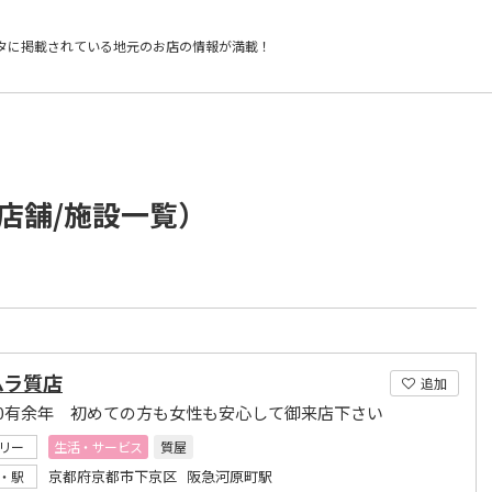
タに掲載されている
地元のお店の情報が満載！
店舗/施設一覧）
ムラ質店
追加
00有余年 初めての方も女性も安心して御来店下さい
リー
生活・サービス
質屋
京都府京都市下京区 阪急河原町駅
・駅