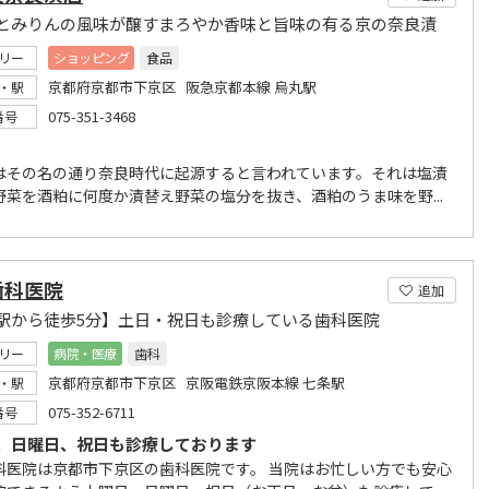
とみりんの風味が醸すまろやか香味と旨味の有る京の奈良漬
リー
ショッピング
食品
京都府京都市下京区 阪急京都本線 烏丸駅
・駅
075-351-3468
番号
はその名の通り奈良時代に起源すると言われています。それは塩漬
野菜を酒粕に何度か漬替え野菜の塩分を抜き、酒粕のうま味を野...
歯科医院
追加
駅から徒歩5分】土日・祝日も診療している歯科医院
リー
病院・医療
歯科
京都府京都市下京区 京阪電鉄京阪本線 七条駅
・駅
075-352-6711
番号
、日曜日、祝日も診療しております
科医院は京都市下京区の歯科医院です。 当院はお忙しい方でも安心