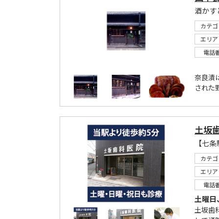
酒かす
カテゴ
エリア
電話
奈良漬
された
土坂
【七条
カテゴ
エリア
電話
土曜日
土坂歯