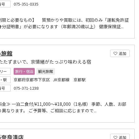
075-351-0335
番号
制限と必要なもの】 質預かりや買取には、初回のみ「運転免許証
分証明書」が必要になります（年齢満20歳以上） 健康保険証...
み旅館
追加
たたずまいで、京情緒がたっぷり味わえる宿
リー
旅行・宿泊
観光旅館
京都府京都市下京区 JR京都線 京都駅
・駅
075-371-1238
番号
金≫ 一泊二食付/¥11,000～¥18,000（1名様） 季節、人数、お部
異なります。 ご予算等、ご相談に応じますので...
長奈良漬店
追加