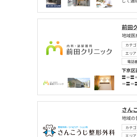
して通
前田
カテゴ
エリア
電話
下京区
〓＝〓
＝〓＝
さん
地域の
カテゴ
エリア