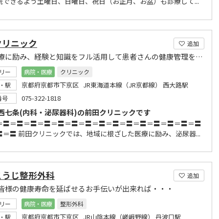
院できるよう土曜日、日曜日、祝日（お正月、お盆）も診療して...
クリニック
追加
地域医療に励み、経験と知識をフル活用して患者さんの健康管理をトータルでサポートします。
リー
病院・医療
クリニック
京都府京都市下京区 JR東海道本線（JR京都線） 西大路駅
・駅
075-322-1818
番号
西七条(内科・泌尿器科)の前田クリニックです
＝〓＝〓＝〓＝〓＝〓＝〓＝〓＝〓＝〓＝〓＝〓＝〓＝〓＝〓＝〓
〓＝〓 前田クリニックでは、地域に根ざした医療に励み、泌尿器...
こうじ整形外科
追加
皆様の健康寿命を延ばせるお手伝いが出来れば・・・
リー
病院・医療
整形外科
京都府京都市下京区 JR山陰本線（嵯峨野線） 丹波口駅
・駅