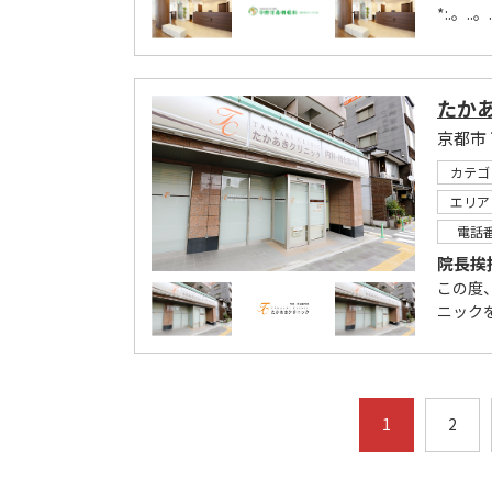
*:.。..。
たか
京都市
カテゴ
エリア
電話
院長挨
この度
ニック
1
2