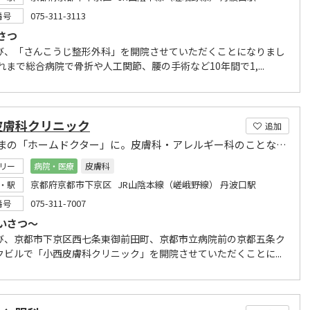
075-311-3113
番号
さつ
び、「さんこうじ整形外科」を開院させていただくことになりまし
れまで総合病院で骨折や人工関節、腰の手術など10年間で1,...
皮膚科クリニック
追加
みなさまの「ホームドクター」に。皮膚科・アレルギー科のことなら京都市立病院前の当院へ。
リー
病院・医療
皮膚科
京都府京都市下京区 JR山陰本線（嵯峨野線） 丹波口駅
・駅
075-311-7007
番号
いさつ～
び、京都市下京区西七条東御前田町、京都市立病院前の京都五条ク
クビルで「小西皮膚科クリニック」を開院させていただくことに...