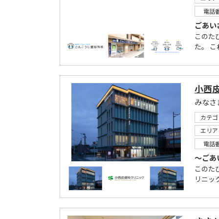
電話
ごあい
このた
た。 こ
小西
カテゴ
エリア
電話
～ごあ
このた
リニッ