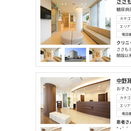
ささ
カテゴ
エリア
電話
クリニ
ささもと
開設以
中野
カテゴ
エリア
電話
患者さ
*・゜゜・