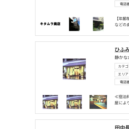
電話
【年齢
などの身
ひふ
静かな
カテゴ
エリア
電話
≪宿泊料
屋により
田中