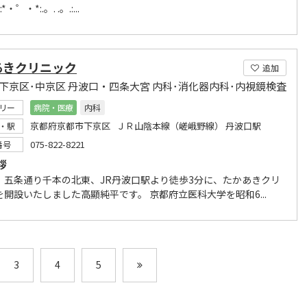
.:*・゜・*:.。. .。.:...
あきクリニック
追加
 下京区･中京区 丹波口・四条大宮 内科･消化器内科･内視鏡検査
リー
病院・医療
内科
京都府京都市下京区 ＪＲ山陰本線（嵯峨野線） 丹波口駅
・駅
075-822-8221
番号
拶
、五条通り千本の北東、JR丹波口駅より徒歩3分に、たかあきクリ
を開設いたしました高顯純平です。 京都府立医科大学を昭和6...
3
4
5