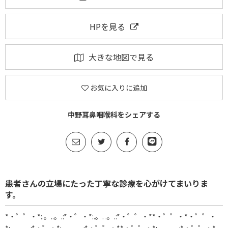
HPを見る
大きな地図で見る
お気に入りに追加
中野耳鼻咽喉科をシェアする
患者さんの立場にたった丁寧な診療を心がけてまいりま
す。
*・゜゜・*:.。..。.:*・゜・*:.。. .。.:*・゜゜・**・゜゜・*・゜゜・