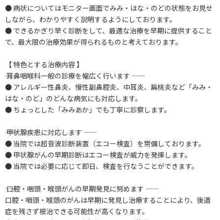
● 病状についてはモニター画面でみみ・はな・のどの状態をお見せ
しながら、わかりやすく説明するようにしております。
● できるかぎり早く診断をして、最適な治療を早期に提供すること
で、最大限の治療効果が得られるものと考えております。
【 特色とする治療内容 】
―― 耳鼻咽喉科一般の診療を幅広く行います ――
● アレルギー性鼻炎、慢性副鼻腔炎、中耳炎、扁桃炎など「みみ・
はな・のど」のどんな病気にも対応します。
● ちょっとした「みみあか」でも丁寧に診察します。
―― 甲状腺疾患に対応します ――
● 当院では超音波診断装置（エコー検査）を常備しております。
● 甲状腺がんの早期診断はエコー検査が威力を発揮します。
● 当院では必要に応じて即日、検査を行なうことができます。
―― 口腔・咽頭・喉頭がんの早期発見に努めます ――
口腔・咽頭・喉頭のがんは早期に発見し治療することにより、後遺
症を残さず根治できる可能性が高くなります。