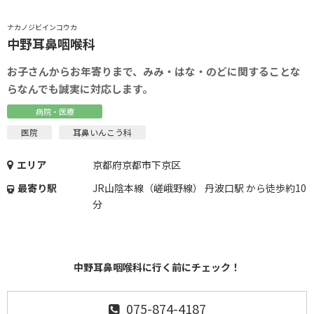
ナカノジビインコウカ
中野耳鼻咽喉科
お子さんからお年寄りまで、みみ・はな・のどに関することな
らなんでも誠実に対応します。
病院・医療
医院
耳鼻いんこう科
エリア
京都府京都市下京区
最寄り駅
JR山陰本線（嵯峨野線） 丹波口駅 から徒歩約10
分
中野耳鼻咽喉科に行く前にチェック！
075-874-4187