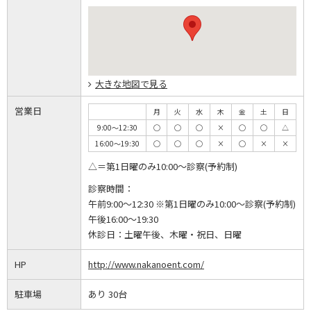
大きな地図で見る
営業日
月
火
水
木
金
土
日
9:00～12:30
◯
◯
◯
×
◯
◯
△
16:00～19:30
◯
◯
◯
×
◯
×
×
△＝第1日曜のみ10:00～診察(予約制)
診察時間：
午前9:00～12:30 ※第1日曜のみ10:00～診察(予約制)
午後16:00～19:30
休診日：
土曜午後、木曜・祝日、日曜
HP
http://www.nakanoent.com/
駐車場
あり 30台