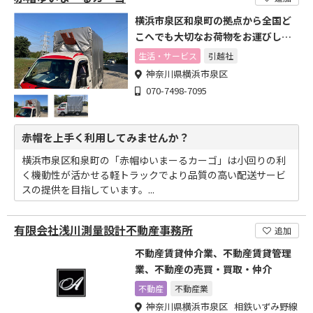
横浜市泉区和泉町の拠点から全国ど
こへでも大切なお荷物をお運びしま
す
生活・サービス
引越社
神奈川県横浜市泉区
070-7498-7095
赤帽を上手く利用してみませんか？
横浜市泉区和泉町の「赤帽ゆいまーるカーゴ」は小回りの利
く機動性が活かせる軽トラックでより品質の高い配送サービ
スの提供を目指しています。...
有限会社浅川測量設計不動産事務所
追加
不動産賃貸仲介業、不動産賃貸管理
業、不動産の売買・買取・仲介
不動産
不動産業
神奈川県横浜市泉区 相鉄いずみ野線