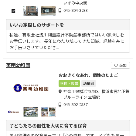
いずみ中央駅
045-804-3233
いいお家探しのサポートを
私達、有限会社浅川測量設計不動産事務所ではいい家探しを
お手伝いします。 長年にわたり培ってきた知識、経験を基に
お手伝いさせていただき...
英明幼稚園
追加
おおきくなあれ、個性のたまご
学校・教育
幼稚園
神奈川県横浜市泉区 横浜市営地下鉄
ブルーライン 立場駅
045-802-2537
子どもたちの個性を大切に育てる保育
英明幼稚園の保育テーマは「心の成長」です。子どもたち一