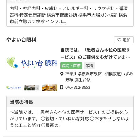
内科・神経内科・皮膚科・アレルギー科・リウマチ科・循環
器科 特定健康診断 横浜市健康診断 横浜市大腸ガン検診 横浜
市前立腺ガン検診 インフル...
やよい台眼科
追加
当院では、「患者さん本位の医療サ
ービス」のご提供を心がけていま
す。
病院・医療
眼科
神奈川県横浜市泉区 相模鉄道いずみ
野線 弥生台駅
045-812-8653
当院の特長
～当院では、「患者さん本位の医療サービス」のご提供を心
がけています。 ○親切・ていねいな対応 ○おまたせしないよ
うな工夫と努力 ○最新の...